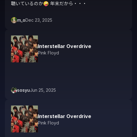
聴いているのか🤪 年末だから・・・
m_o
Dec 23, 2025
Interstellar Overdrive
Pink Floyd
sosyu
Jun 25, 2025
Interstellar Overdrive
Pink Floyd