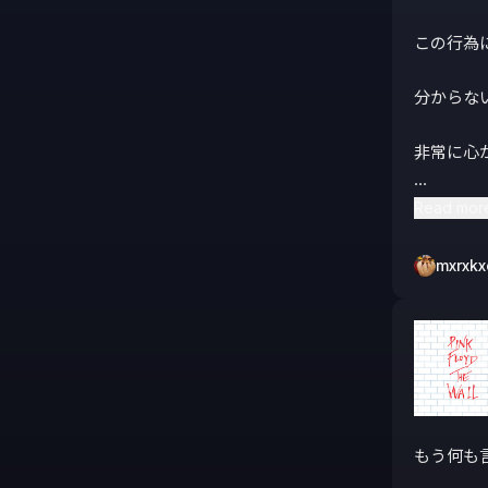
この行為
分からない
非常に心
聴き終わ
Read mor
なんちゃ
mxrxkx
聴くこと
それを感じ
もう何も