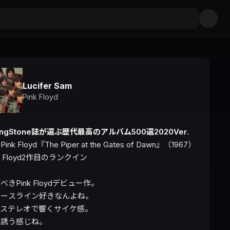
Lucifer Sam
Pink Floyd
llingStone誌が選ぶ歴代最高のアルバム500選2020Ver
.

Pink Floyd『The Piper at the Gates of Dawn』（1967）

k Floyd2作目のランクイン

きPink Floydデビュー作。

ースライン好きなんよね。

ステレオで響くサイケ感。

感誘う感じね。