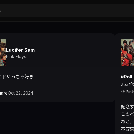
Lucifer Sam
Pink Floyd
イドめっちゃ好き
#Ro
253位:
※Pin
mare
Oct 22, 2024
記念すべ
このベ
あと、
不安