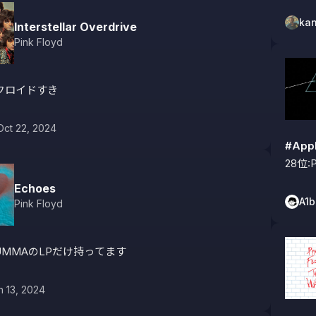
ka
Interstellar Overdrive
Pink Floyd
フロイドすき
Oct 22, 2024
#App
28位:P
Echoes
A1
Pink Floyd
UMMAのLPだけ持ってます
n 13, 2024