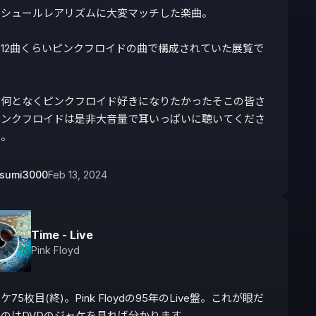
シュールレアリズムに大変マッチした楽曲。

12曲くらいピンクフロイドの曲で構成されていた展覧で


で何となくピンクフロイド好きになりたかったそこの皆さ
ピンクフロイドは是非大音量で耳いっぱいに聴いてくださ
せ。
tsumi3000
Feb 13, 2024
Time - Live
Pink Floyd
75枚目(終)。Pink Floydの95年のLive盤。これが眼だ
のはDVDのジャケを見れば分かります。
