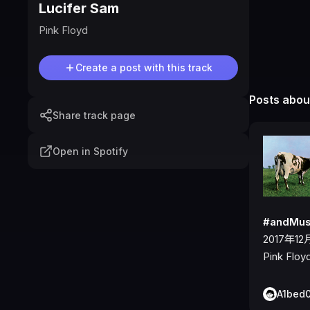
Lucifer Sam
Pink Floyd
Create a post with this track
Posts about
Share track page
Open in Spotify
#andM
2017年
Pink Flo
A1bed