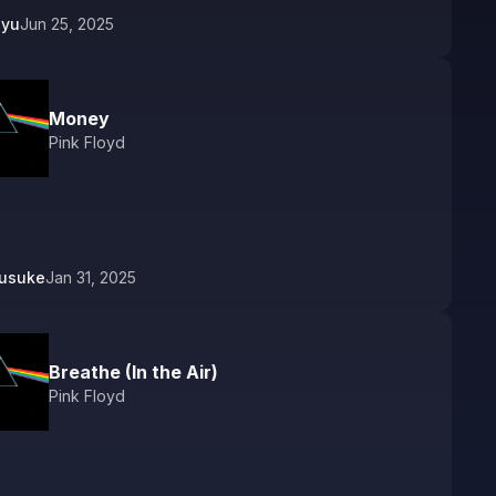
syu
Jun 25, 2025
Money
Pink Floyd
ousuke
Jan 31, 2025
Breathe (In the Air)
Pink Floyd