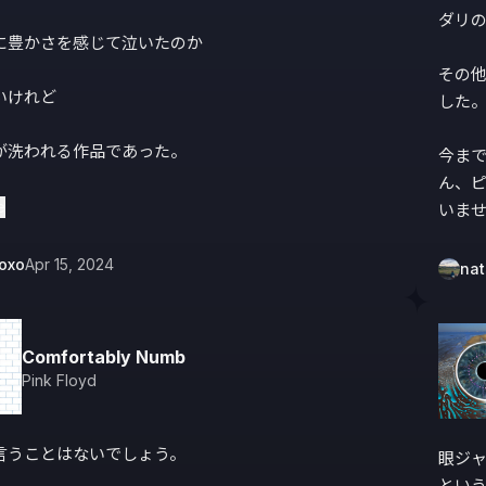
ダリの
に豊かさを感じて泣いたのか

その他
けれど

した。
が洗われる作品であった。

今ま
ん、
った後は映画を1本観たかのような感じ

e
いま
らヘルツの、こんな癒し効果があるよ！って曲や音を
oxo
Apr 15, 2024
na
だけがセラピーではないよといつも思ってるが改めて
た。

Comfortably Numb
Pink Floyd
言うことはないでしょう。
眼ジャケ
という