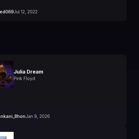
bed069
Jul 12, 2022
Julia Dream
Pink Floyd
ankani_8hon
Jan 9, 2026