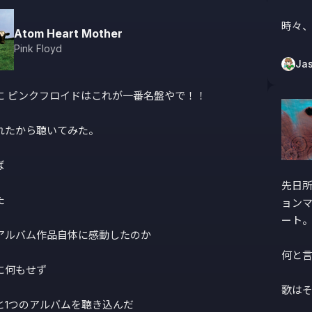
時々
Atom Heart Mother
Pink Floyd
Jas
に ピンクフロイドはこれが一番名盤やで！！

れたから聴いてみた。



先日


ョン
ート。
アルバム作品自体に感動したのか

何と言
何もせず

歌はそ
と1つのアルバムを聴き込んだ
