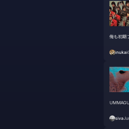
俺も初期
inukai
UMMAG
siva
Ju