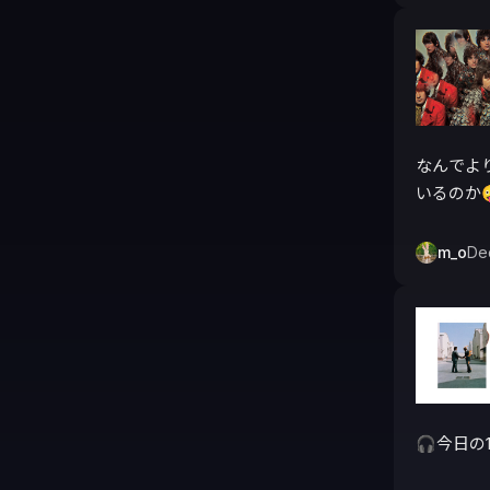
なんでよ
いるのか
m_o
De
🎧今日の