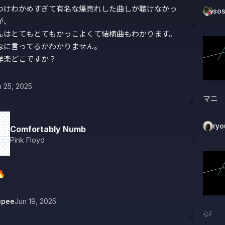
わけわかめすぎて有名な爆売れした曲しか聴けなかっ
so
、

んはとてもとてもかっこよくて結構曲もわかります。

なに言ってるかわかりません。

洋楽どこですか？
n 25, 2025
マニ
ry
Comfortably Numb
Pink Floyd

upee
Jun 19, 2025
🎶