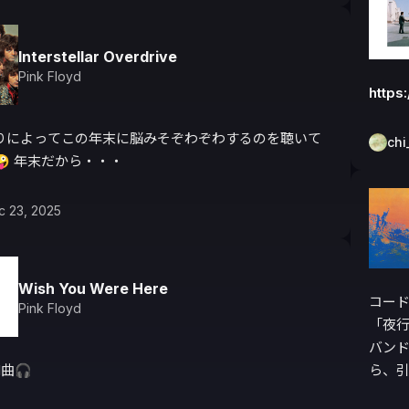
Interstellar Overdrive
Pink Floyd
https
りによってこの年末に脳みそぞわぞわするのを聴いて
chi
 年末だから・・・
c 23, 2025
Wish You Were Here
コー
Pink Floyd
「夜行
バン
1曲🎧
ら、