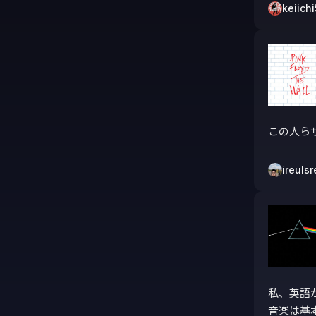
keiich
この人ら
ireulsr
私、英語
音楽は基