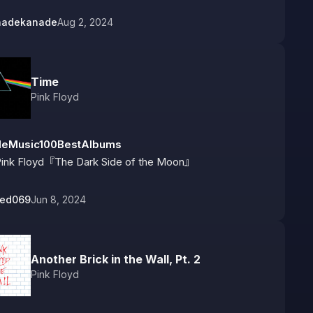
nadekanade
Aug 2, 2024
Time
Pink Floyd
leMusic100BestAlbums
ink Floyd『The Dark Side of the Moon』
bed069
Jun 8, 2024
Another Brick in the Wall, Pt. 2
Pink Floyd