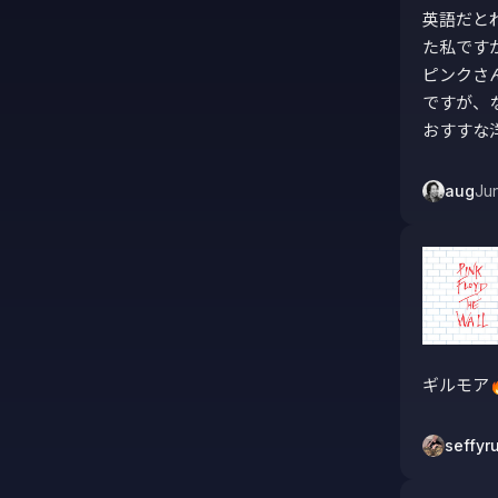
英語だと
た私ですが
ピンクさ
ですが、
おすすな
aug
Ju
ギルモア
seffyr