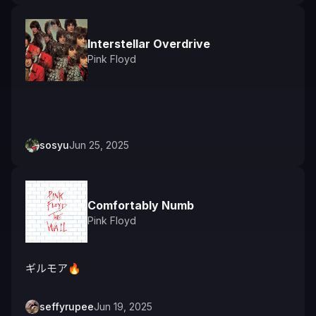
Interstellar Overdrive
Pink Floyd
sosyu
Jun 25, 2025
Comfortably Numb
Pink Floyd
ギルモア🔥
seffyrupee
Jun 19, 2025