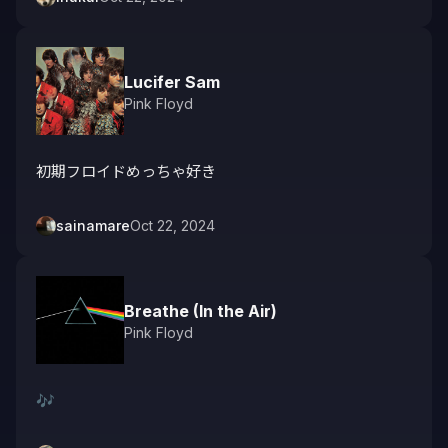
Lucifer Sam
Pink Floyd
初期フロイドめっちゃ好き
sainamare
Oct 22, 2024
Breathe (In the Air)
Pink Floyd
🎶