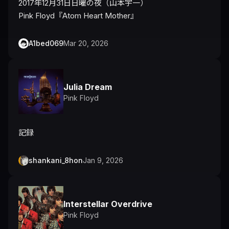
2017年12月31日日曜の夜（山本宇一）

Pink Floyd『Atom Heart Mother』
A1bed069
Mar 20, 2026
Julia Dream
Pink Floyd
記録
shankani_8hon
Jan 9, 2026
Interstellar Overdrive
Pink Floyd