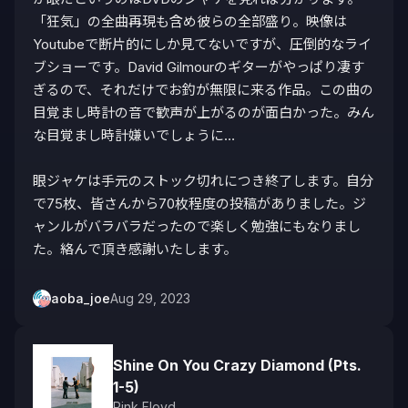
「狂気」の全曲再現も含め彼らの全部盛り。映像は
Youtubeで断片的にしか見てないですが、圧倒的なライ
ブショーです。David Gilmourのギターがやっぱり凄す
ぎるので、それだけでお釣が無限に来る作品。この曲の
目覚まし時計の音で歓声が上がるのが面白かった。みん
な目覚まし時計嫌いでしょうに…

眼ジャケは手元のストック切れにつき終了します。自分
で75枚、皆さんから70枚程度の投稿がありました。ジ
ャンルがバラバラだったので楽しく勉強にもなりまし
た。絡んで頂き感謝いたします。
aoba_joe
Aug 29, 2023
Shine On You Crazy Diamond (Pts.
1-5)
Pink Floyd