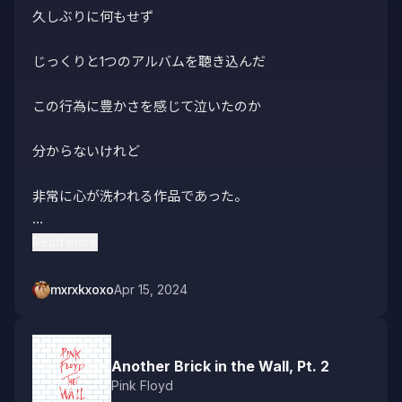
久しぶりに何もせず

じっくりと1つのアルバムを聴き込んだ

この行為に豊かさを感じて泣いたのか

分からないけれど

非常に心が洗われる作品であった。

聴き終わった後は映画を1本観たかのような感じ

Read more
なんちゃらヘルツの、こんな癒し効果があるよ！って曲
mxrxkxoxo
Apr 15, 2024
や音を聴くことだけがセラピーではないよといつも思っ
てるが改めてそれを感じた。

Another Brick in the Wall, Pt. 2
Pink Floyd