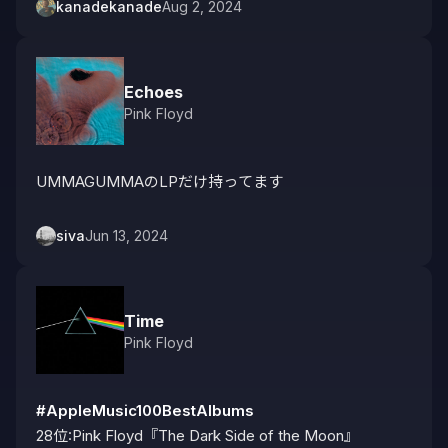
kanadekanade
Aug 2, 2024
Echoes
Pink Floyd
UMMAGUMMAのLPだけ持ってます
siva
Jun 13, 2024
Time
Pink Floyd
#AppleMusic100BestAlbums
28位:Pink Floyd『The Dark Side of the Moon』