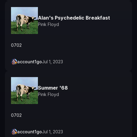
Alan's Psychedelic Breakfast
Pink Floyd
0702
account1go
Jul 1, 2023
Summer '68
Pink Floyd
0702
account1go
Jul 1, 2023