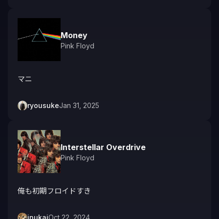
Money
Pink Floyd
マニ
ryousuke
Jan 31, 2025
Interstellar Overdrive
Pink Floyd
俺も初期フロイドすき
inukai
Oct 22, 2024