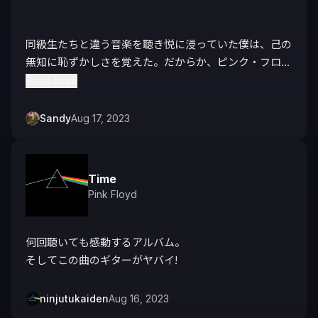
同級生たちと違う音楽を聴き悦に浸っていた僕は、己の
無知に恥ずかしさを覚えた。だからか、ピンク・フロイ
ドを聴くといつも敗北感のようなものを感じる。
Read more
Sandy
Aug 17, 2023
Time
Pink Floyd
何回聴いても感動するアルバム。

そしてこの曲のギターがヤバイ!
ninjutukaiden
Aug 16, 2023