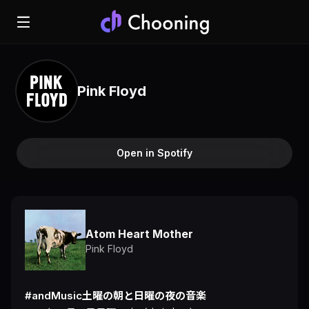
Pink Floyd
Open in Spotify
Atom Heart Mother
Pink Floyd
#andMusic土曜の朝と日曜の夜の音楽