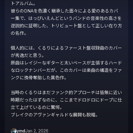
トアルバム。

彼らのDNAを色濃く継承した面々による愛のあるカバ
ー集で、はっぴいえんどというバンドの音楽性の高さを
逆説的に証明した、トリビュート盤として正しい在り方
の名作。

個人的には、くるりによるファースト盤収録曲のカバー
が秀逸だと思う。

原曲はレイジーなギターと太いベースが主張するハード
なロックナンバーだが、このカバーは楽曲の構造をファ
ンクに換骨奪胎した異色作。

当時のくるりはまだファンク的アプローチは皆無に近い
時期だったはずなのに、ここまでドロドロにドープに仕
立て上げているのに驚愕。

ブレイクのアヴァンギャルドな展開も脱帽。
ymd
Jan 2, 2026