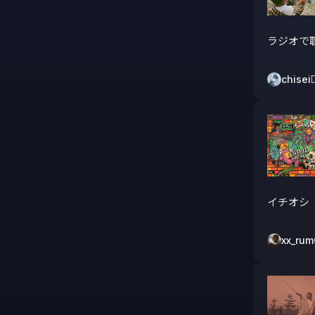
ラジオで
chisei
イチオシ
xx_rum