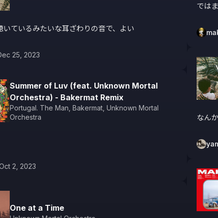
では
聴いているみたいな耳ざわりの音で、よい
ma
Dec 25, 2023
Summer of Luv (feat. Unknown Mortal
Orchestra) - Bakermat Remix
Portugal. The Man
,
Bakermat
,
Unknown Mortal
Orchestra
なん
ya
Oct 2, 2023
One at a Time