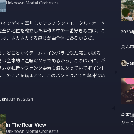
Unknown Mortal Orchestra
年代のインディを牽引したアンノウン・モータル・オーケ
完全に地位を確立した本作の中で一番好きな曲は、こ
202
れは、ホカホカする感じが曲全体にあるからだ。

真ん
は、どことなくテーム・インパラに似た感じがある
ちは全体的に温暖だからであるから。このほかに、ギ
ya
ラムが独特なファンク要素も癖になっていてポイント
以上のことを踏まえて、このバンドはとても興味深い
。
ushi
Jun 19, 2024
今更知
かっこ
In The Rear View
Unknown Mortal Orchestra