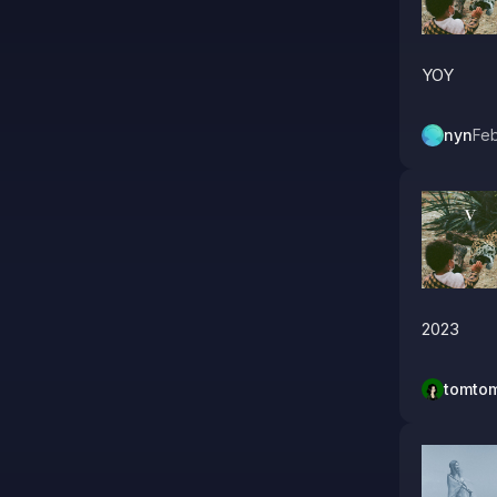
YOY
nyn
Feb
2023
tomto