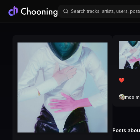
❤️
mooim
Posts about