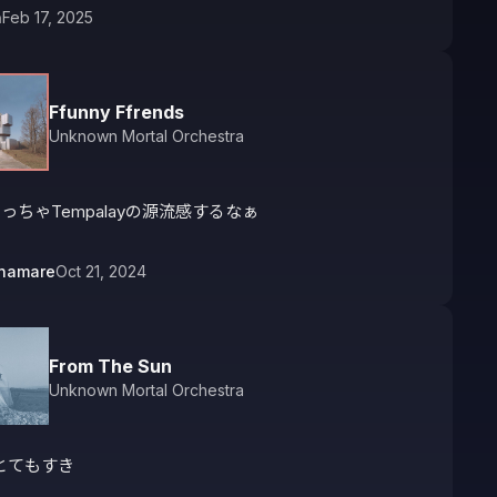
n
Feb 17, 2025
Ffunny Ffrends
Unknown Mortal Orchestra
っちゃTempalayの源流感するなぁ
inamare
Oct 21, 2024
From The Sun
Unknown Mortal Orchestra
とてもすき