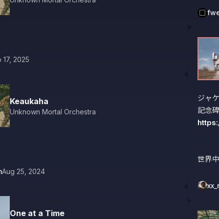
fw
 17, 2025
ジャケ
Keaukaha
Unknown Mortal Orchestra
https
世界
m
Aug 25, 2024
xx_
One at a Time