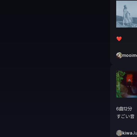
❤️
mooim
6曲12分

すごい音
kiwa
Ju