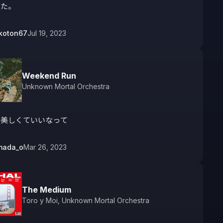
また。
koton67
Jul 19, 2023
Weekend Run
Unknown Mortal Orchestra
か美しくていいなって
mada_o
Mar 26, 2023
The Medium
Toro y Moi
,
Unknown Mortal Orchestra