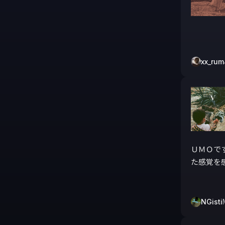
xx_rum
ＵＭＯで
た感覚を感
NGisti