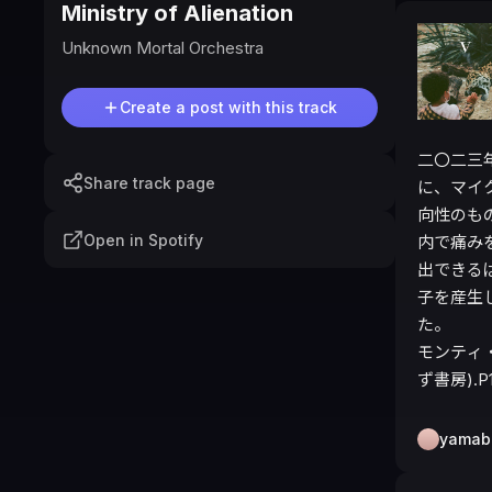
Ministry of Alienation
Unknown Mortal Orchestra
Create a post with this track
二〇二三
Share track page
に、マイ
向性のも
Open in Spotify
内で痛み
出できる
子を産生
た。

モンティ
ず書房).P
yamab