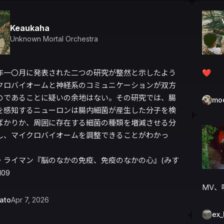
Keaukaha
Unknown Mortal Orchestra
年一〇月に発表された二つの研究が整然と示したよう
❤️
クロバイオームと神経系のコミュニケーションが双方
のであることに疑いの余地はない。その研究では、腸
mo
を感知するニューロンは腸内細菌が産生した分子を検
ばかりか、周囲に存在する細菌の種類を増減させる分
し、マイクロバイオームを調整できることがわかっ
・ライマン『脳のなかの免疫、免疫のなかの心』(みす
109
MV、
ato
Apr 7, 2026
ex_