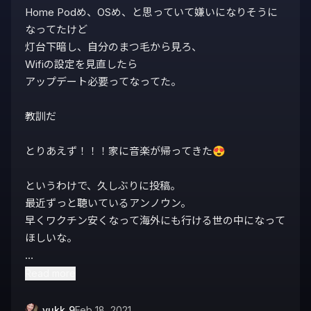
Home Podめ、OSめ、と思っていて嫌いになりそうに
なってたけど

灯台下暗し、自分のまつ毛から見ろ、

Wifiの設定を見直したら

アップデート必要ってなってた。

教訓だ

とりあえず！！！家に音楽が帰ってきた😍

というわけで、久しぶりに投稿。

最近ずっと聴いているアンノウン。

早くワクチン安くなって海外にも行ける世の中になって
ほしいな。

コロナビール飲んでがんばろう
Read more
_yukk_9
Feb 18, 2021