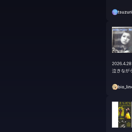
tsuzur
2026.4.28

泣きなが
bio_lin