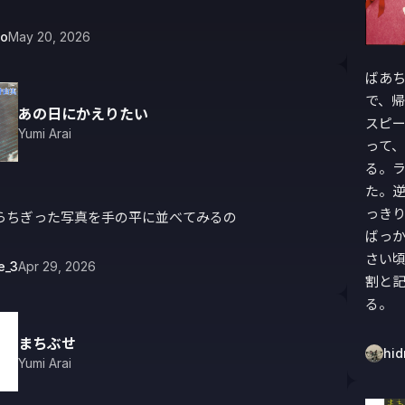
io
May 20, 2026
ばあち
で、
あの日にかえりたい
スピー
Yumi Arai
って
る。ラ
た。逆
っき
らちぎった写真を手の平に並べてみるの
ばっか
さい
e_3
Apr 29, 2026
割と
る。
まちぶせ
hid
Yumi Arai