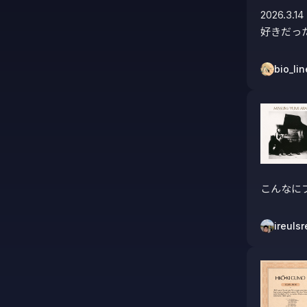
2026.3.14

好きだっ
bio_lin
こんなに
ireulsr