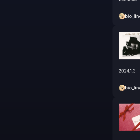
bio_lin
2024.1.3
bio_lin