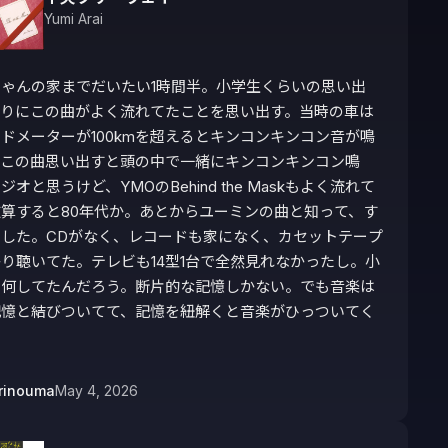
Yumi Arai
ゃんの家までだいたい1時間半。小学生くらいの思い出
帰りにこの曲がよく流れてたことを思い出す。当時の車は
ドメーターが100kmを超えるとキンコンキンコン音が鳴
、この曲思い出すと頭の中で一緒にキンコンキンコン鳴
ジオと思うけど、YMOのBehind the Maskもよく流れて
算すると80年代か。あとからユーミンの曲と知って、す
りした。CDがなく、レコードも家になく、カセットテープ
り聴いてた。テレビも14型1台で全然見れなかったし。小
頃何してたんだろう。断片的な記憶しかない。でも音楽は
記憶と結びついてて、記憶を紐解くと音楽がひっついてく
rinouma
May 4, 2026