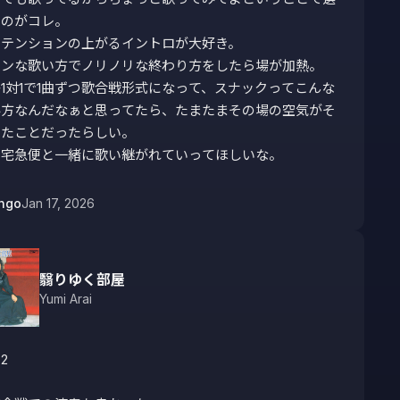
のがコレ。

テンションの上がるイントロが大好き。

ンな歌い方でノリノリな終わり方をしたら場が加熱。

1対1で1曲ずつ歌合戦形式になって、スナックってこんな
み方なんだなぁと思ってたら、たまたまその場の空気がそ
たことだったらしい。

の宅急便と一緒に歌い継がれていってほしいな。
ngo
Jan 17, 2026
翳りゆく部屋
Yumi Arai
2
