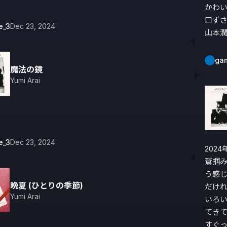
かわい
口ずさ
e_3
Dec 23, 2024
山本潤
ga
魔法の鏡
Yumi Arai
e_3
Dec 23, 2024
202
鷲掴
う感
晩夏 (ひとりの季節)
だけ
Yumi Arai
いろ
てき
すぐ