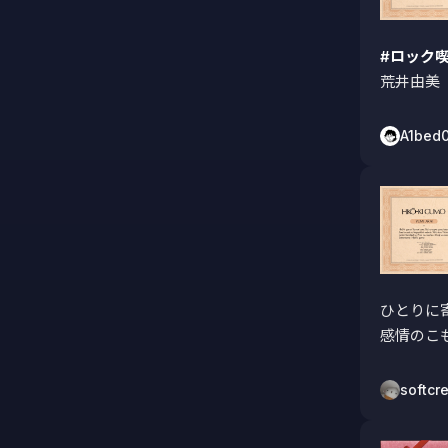
#ロック
荒井由美『
A1bed
ひとりに
感情のこ
softcr