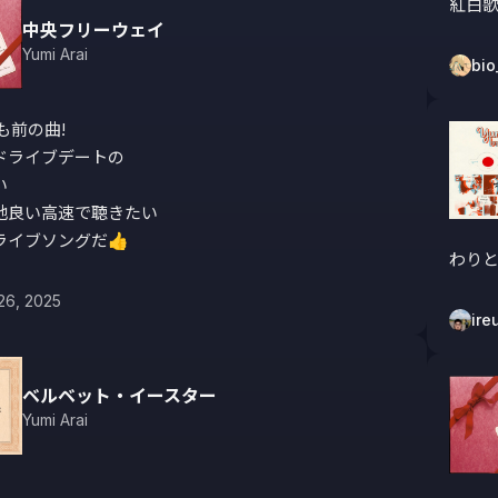
紅白
中央フリーウェイ
Yumi Arai
bio
も前の曲!

ドライブデートの



地良い高速で聴きたい

イブソングだ👍️
わり
26, 2025
ire
ベルベット・イースター
Yumi Arai