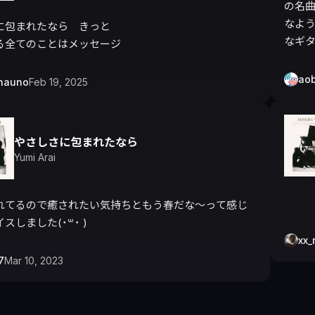
の名
なよ
に包まれたなら　きっと

なギ
る全てのことはメッセージ
ao
hauno
Feb 19, 2025
やさしさに包まれたなら
Yumi Arai
れてるので癒されたい気持ちともう春だな〜って感じ
しました(˙꒳​˙ )
xx_
7
Mar 10, 2023