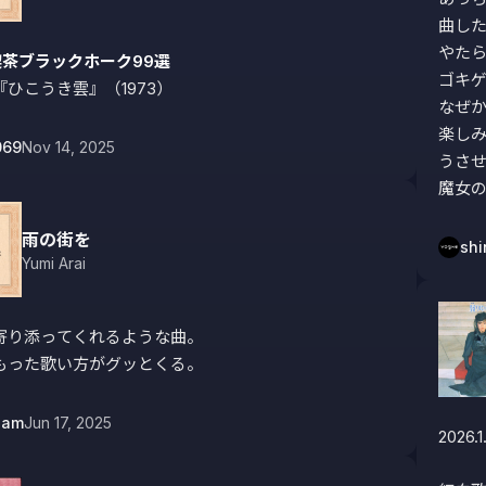
曲した
やたら
喫茶ブラックホーク99選
ゴキゲ
ひこうき雲』（1973）
なぜか
楽し
069
Nov 14, 2025
うさせ
魔女
雨の街を
shi
Yumi Arai
寄り添ってくれるような曲。

もった歌い方がグッとくる。
eam
Jun 17, 2025
2026.1.