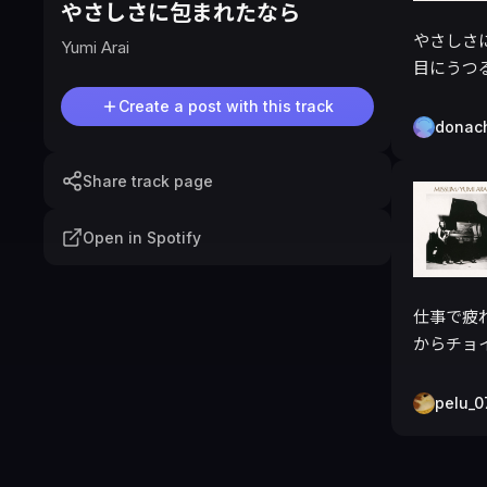
やさしさに包まれたなら
やさしさ
Yumi Arai
目にうつ
Create a post with this track
donac
Share track page
Open in Spotify
仕事で疲
からチョイス
pelu_0