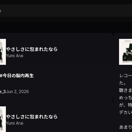
やさしさに包まれたなら
Yumi Arai
#今日の脳内再生
レコー
た。

聴き
e_3
Jun 2, 2026
めっ
が、特
デカい
やさしさに包まれたなら
Yumi Arai
あま