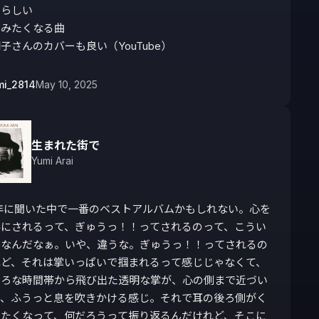
らしい

みたくなる曲

子さんのカバーも良い（YouTube）
mi_2814
May 10, 2025
生まれた街で
Yumi Arai
4年に聞いた中で一番のベストアルバムかもしれない。心を
みにされるって、ぎゅうっ！！ってされるのって、こうい
じなんだなぁ。いや、違うな。ぎゅうっ！！ってされるの
れど、それは掌いっぱいで掴まれるって感じじゃなくて、
いろな時間帯から飛び出た透明な掌が、心の側まで近づい
て、ふうっと息を吹きかける感じ。それで耳の後ろ側がく
ったくなって、何だろうって振り返るんだけれど、そこに