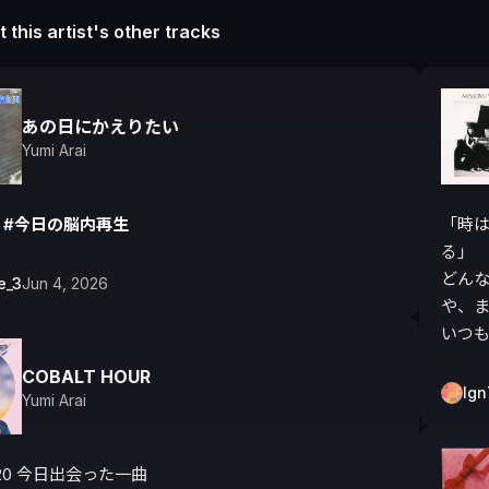
 this artist's other tracks
あの日にかえりたい
Yumi Arai
 
#今日の脳内再生
「時
る」

どん
e_3
Jun 4, 2026
や、ま
いつ
COBALT HOUR
lgn
Yumi Arai
5/20 今日出会った一曲