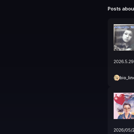
Posts about
2026.5.29
bio_lin
2026/0