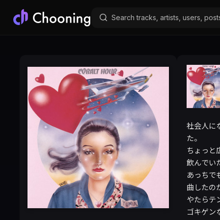
社会人に
た。

ちょっと
飲んでいた
あっちで
曲したのが
やたらテ
ゴキゲン