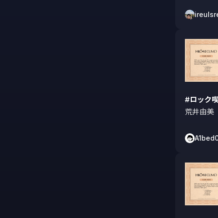
ireulsr
#ロック
荒井由美『
A1bed