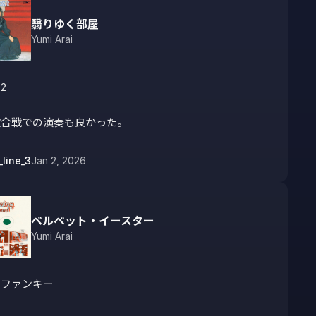
翳りゆく部屋
Yumi Arai
2

歌合戦での演奏も良かった。
_line_3
Jan 2, 2026
ベルベット・イースター
Yumi Arai
とファンキー