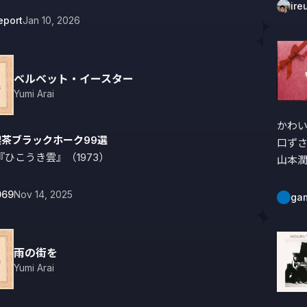
ire
eport
Jan 10, 2026
ベルベット・イースター
Yumi Arai
かわい
喫茶ブラックホーク99選
口ずさ
ひこうき雲』（1973）
山本潤
069
Nov 14, 2025
ga
雨の街を
Yumi Arai