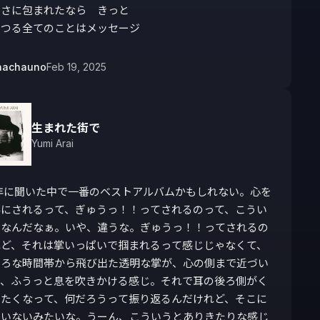
さに包まれたなら　きっと

うつる全てのことはメッセージ
nachauno
Feb 19, 2025
生まれた街で
Yumi Arai
4年に聞いた中で一番のベストアルバムかもしれない。心を
みにされるって、ぎゅうっ！！ってされるのって、こうい
じなんだなぁ。いや、違うな。ぎゅうっ！！ってされるの
れど、それは掌いっぱいで掴まれるって感じじゃなくて、
いろな時間帯から飛び出た透明な掌が、心の側まで近づい
て、ふうっと息を吹きかける感じ。それで耳の後ろ側がく
ったくなって、何だろうって振り返るんだけれど、そこに
もいないみたいな。うーん、こういうとありきたりな感じ