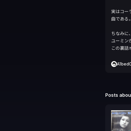
実はコー
曲である。
ちなみに
ユーミン
この裏話
A1bed
Posts about