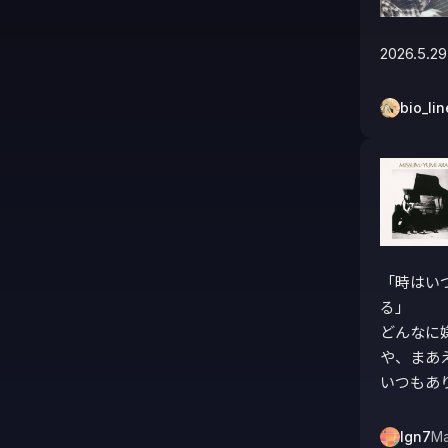
2026.5.29
bio_lin
「時はい
る」

どんなに
や、まあ
いつもあ
lgn7
Ma