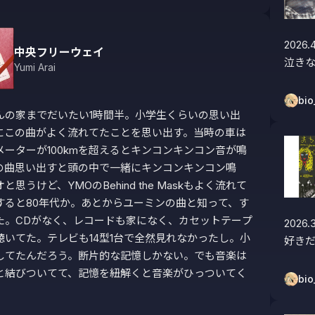
2026.4
中央フリーウェイ
泣き
Yumi Arai
bio
んの家までだいたい1時間半。小学生くらいの思い出
にこの曲がよく流れてたことを思い出す。当時の車は
メーターが100kmを超えるとキンコンキンコン音が鳴
の曲思い出すと頭の中で一緒にキンコンキンコン鳴
と思うけど、YMOのBehind the Maskもよく流れて
すると80年代か。あとからユーミンの曲と知って、す
た。CDがなく、レコードも家になく、カセットテープ
2026.3
聴いてた。テレビも14型1台で全然見れなかったし。小
好きだ
してたんだろう。断片的な記憶しかない。でも音楽は
と結びついてて、記憶を紐解くと音楽がひっついてく
bio