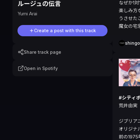
なぜか1
ルージュの伝言
楽しみ方
Yumi Arai
うさせた
魔女の宅
Create a post with this track
shingo
Share track page
Open in Spotify
#シティ
荒井由実『C
ジブリア
オリジナ
前の1975