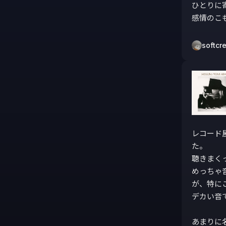
ひとりに
感情のこ
softcr
レコード屋
た。

聴きまく
めっちゃ
が、特に
デカい音
あまりに