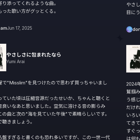
寄り添ってくれるような曲。

やさし
もった歌い方がグッとくる。
目に
eam
Jun 17, 2025
do
やさしさに包まれたなら
Yumi Arai
で"Misslim"を見つけたので思わず買っちゃいまし
202
鷲掴
っていた頃は圧縮音源だったせいか、ちゃんと聴くと
う感
音良いなあと思いました。空気に溶ける音の膨らみ
だけ
この曲と次の"海を見ていた午後"で素晴らしいです。
いろ
で聴きましょう。

てき
すぐ
名盤すぎると書くのも恐れ多いですが、この一世一代
は何