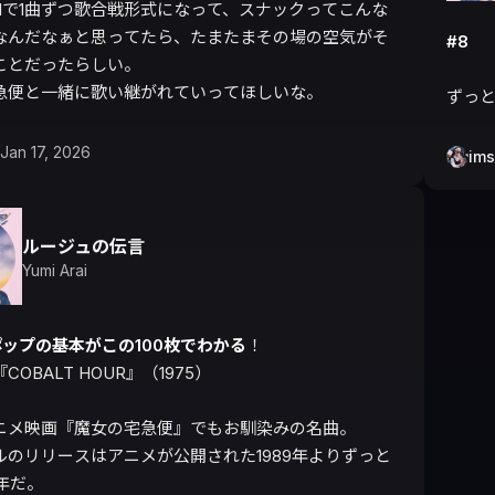
対1で1曲ずつ歌合戦形式になって、スナックってこんな
なんだなぁと思ってたら、たまたまその場の空気がそ
#8
ことだったらしい。

急便と一緒に歌い継がれていってほしいな。
ずっと
Jan 17, 2026
ims
ルージュの伝言
Yumi Arai
ポップの基本がこの100枚でわかる
！

OBALT HOUR』（1975）

ニメ映画『魔女の宅急便』でもお馴染みの名曲。

ルのリリースはアニメが公開された1989年よりずっと
年だ。
