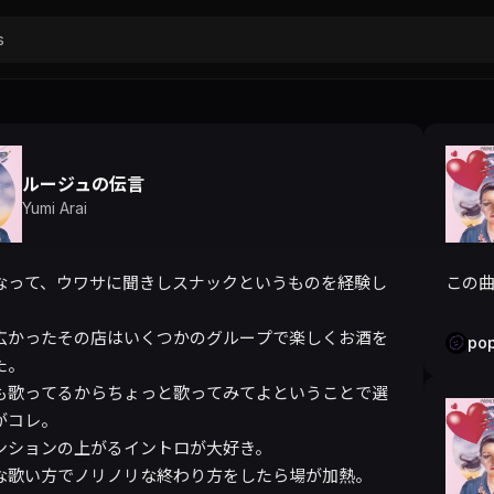
ルージュの伝言
Yumi Arai
なって、ウワサに聞きしスナックというものを経験し
この
広かったその店はいくつかのグループで楽しくお酒を
po
。

も歌ってるからちょっと歌ってみてよということで選
コレ。

ンションの上がるイントロが大好き。

な歌い方でノリノリな終わり方をしたら場が加熱。
