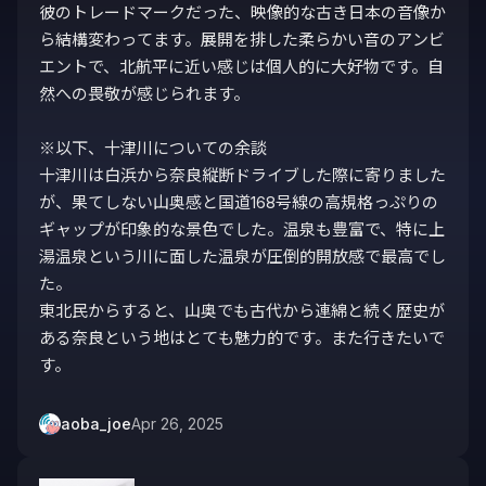
彼のトレードマークだった、映像的な古き日本の音像か
ら結構変わってます。展開を排した柔らかい音のアンビ
エントで、北航平に近い感じは個人的に大好物です。自
然への畏敬が感じられます。

※以下、十津川についての余談

十津川は白浜から奈良縦断ドライブした際に寄りました
が、果てしない山奥感と国道168号線の高規格っぷりの
ギャップが印象的な景色でした。温泉も豊富で、特に上
湯温泉という川に面した温泉が圧倒的開放感で最高でし
た。

東北民からすると、山奥でも古代から連綿と続く歴史が
ある奈良という地はとても魅力的です。また行きたいで
す。
aoba_joe
Apr 26, 2025