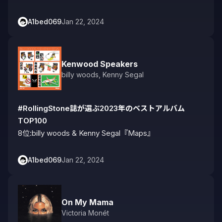
A1bed069
Jan 22, 2024
Kenwood Speakers
billy woods
,
Kenny Segal
#RollingStone誌が選ぶ2023年のベストアルバム
TOP100
8位:billy woods & Kenny Segal『Maps』
A1bed069
Jan 22, 2024
On My Mama
Victoria Monét