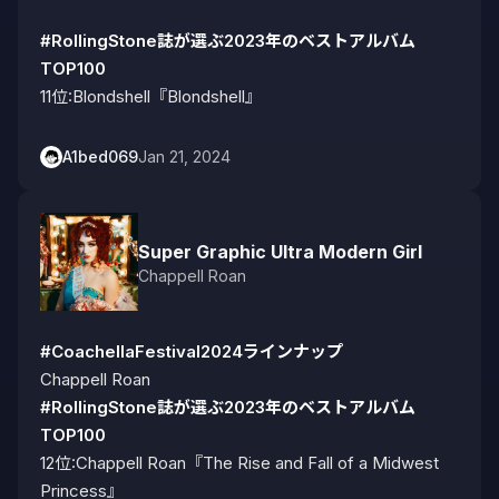
#RollingStone誌が選ぶ2023年のベストアルバム
TOP100
11位:Blondshell『Blondshell』
A1bed069
Jan 21, 2024
Super Graphic Ultra Modern Girl
Chappell Roan
#CoachellaFestival2024ラインナップ
#RollingStone誌が選ぶ2023年のベストアルバム
TOP100
12位:Chappell Roan『The Rise and Fall of a Midwest 
Princess』