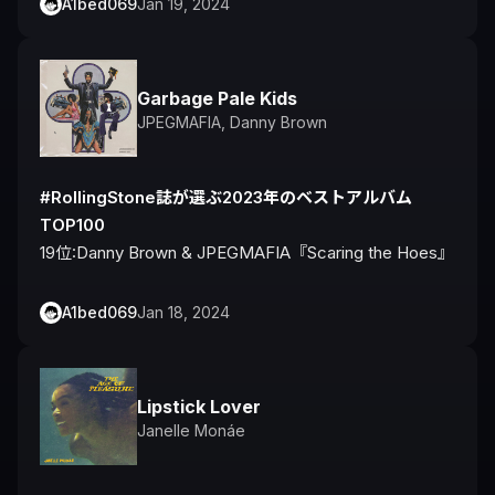
A1bed069
Jan 19, 2024
Garbage Pale Kids
JPEGMAFIA
,
Danny Brown
#RollingStone誌が選ぶ2023年のベストアルバム
TOP100
19位:Danny Brown & JPEGMAFIA『Scaring the Hoes』
A1bed069
Jan 18, 2024
Lipstick Lover
Janelle Monáe