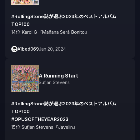
#RollingStone誌が選ぶ2023年のベストアルバム
TOP100
14位:Karol G『Mañana Será Bonito』
A1bed069
Jan 20, 2024
A Running Start
Sufjan Stevens
#RollingStone誌が選ぶ2023年のベストアルバム
TOP100
#OPUSOFTHEYEAR2023
15位:Sufjan Stevens『Javelin』