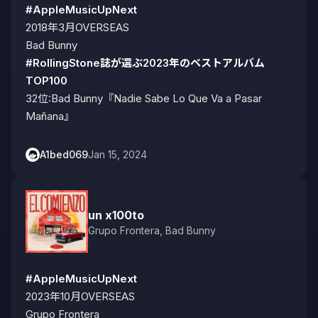
#AppleMusicUpNext
2018年3月OVERSEAS

#RollingStone誌が選ぶ2023年のベストアルバム
TOP100
32位:Bad Bunny『Nadie Sabe Lo Que Va a Pasar 
Mañana』
A1bed069
Jan 15, 2024
un x100to
Grupo Frontera
,
Bad Bunny
#AppleMusicUpNext
2023年10月OVERSEAS
