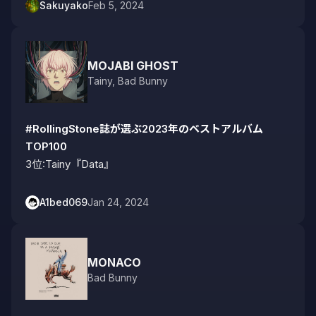
Sakuyako
Feb 5, 2024
MOJABI GHOST
Tainy
,
Bad Bunny
#RollingStone誌が選ぶ2023年のベストアルバム
TOP100
3位:Tainy『Data』
A1bed069
Jan 24, 2024
MONACO
Bad Bunny