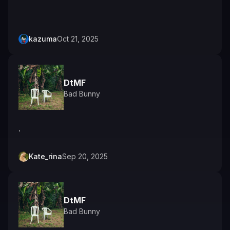
kazuma
Oct 21, 2025
DtMF
Bad Bunny
.
Kate_rina
Sep 20, 2025
DtMF
Bad Bunny