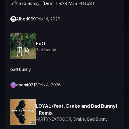
5位:Bad Bunny『DeBÍ TiRAR MáS FOToS』
A1bed069
Feb 14, 2026
EoO
Bad Bunny
bad bunny
asami0213
Feb 4, 2026
LOYAL (feat. Drake and Bad Bunny)
- Remix
PARTYNEXTDOOR
,
Drake
,
Bad Bunny