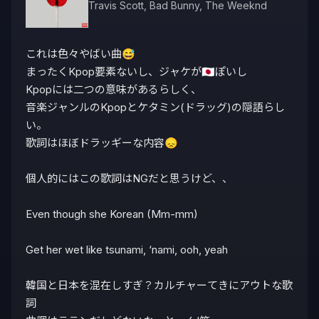
Travis Scott
,
Bad Bunny
,
The Weeknd
これは色々やばい曲😅

まったくKpop要素ないし、ジャケが🇯🇵ぽいし

Kpopには二つの意味があるらしく、

音楽ジャンルのKpopとケタミン(ドラッグ)の隠語らし
い。

歌詞はほぼドラッギーな内容😞

個人的にはこの歌詞はNGだと思うけど、、

Even though she Korean (Mm-mm)

Get her wet like tsunami, ‘nami, ooh, yeah

韓国と日本を混在しすぎ？カルチャーてきにアウトな歌
詞
