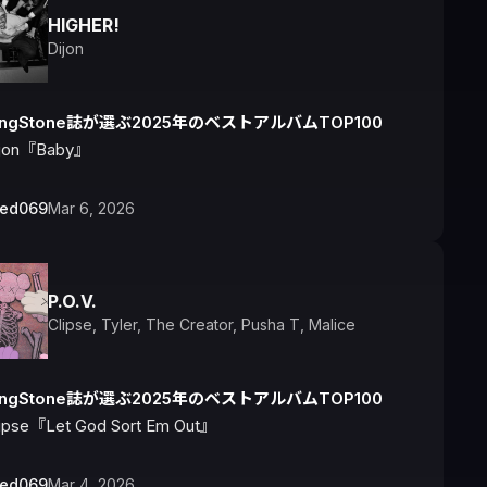
HIGHER!
Dijon
lingStone誌が選ぶ2025年のベストアルバムTOP100
ijon『Baby』
bed069
Mar 6, 2026
P.O.V.
Clipse
,
Tyler, The Creator
,
Pusha T
,
Malice
lingStone誌が選ぶ2025年のベストアルバムTOP100
ipse『Let God Sort Em Out』
bed069
Mar 4, 2026