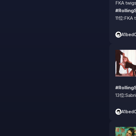
#Rolli
11位:FKA
A1bed
#Rolli
13位:Sabr
A1bed