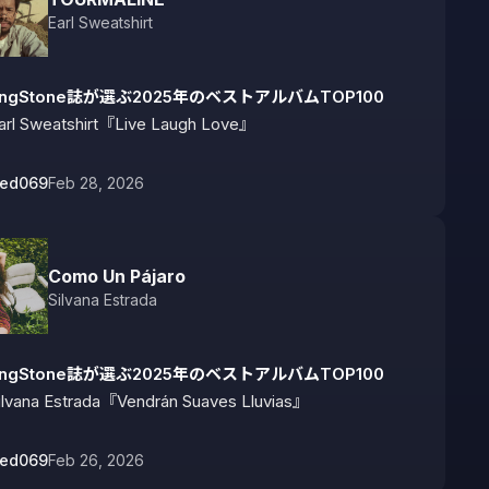
Earl Sweatshirt
lingStone誌が選ぶ2025年のベストアルバムTOP100
arl Sweatshirt『Live Laugh Love』
bed069
Feb 28, 2026
Como Un Pájaro
Silvana Estrada
lingStone誌が選ぶ2025年のベストアルバムTOP100
ilvana Estrada『Vendrán Suaves Lluvias』
bed069
Feb 26, 2026