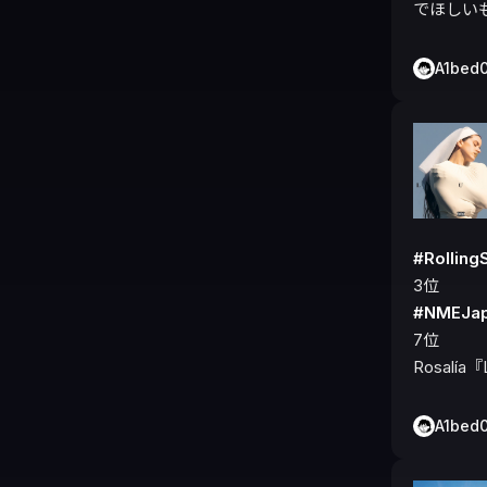
でほしい
A1bed
#Rolli
#NMEJ
7位

Rosalía
A1bed