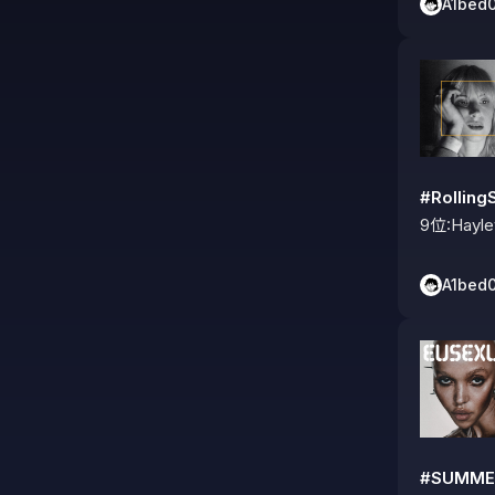
A1bed
#Rolli
9位:Hayley
A1bed
#SUMM