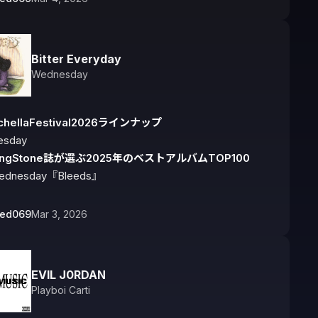
Bitter Everyday
Wednesday
chellaFestival2026ラインナップ
lingStone誌が選ぶ2025年のベストアルバムTOP100
ednesday『Bleeds』
bed069
Mar 3, 2026
EVIL J0RDAN
Playboi Carti