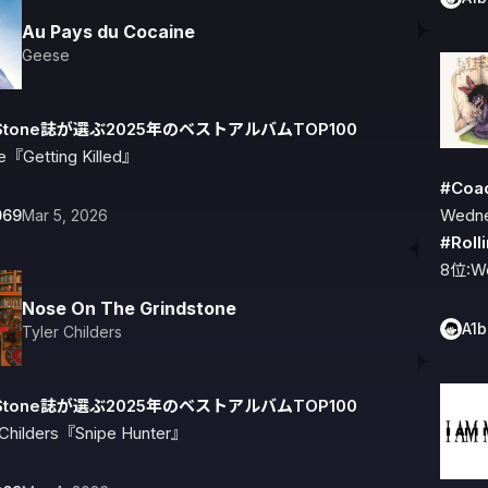
Au Pays du Cocaine
Geese
ngStone誌が選ぶ2025年のベストアルバムTOP100
『Getting Killed』
#Coa
069
Mar 5, 2026
#Rol
8位:W
Nose On The Grindstone
A1
Tyler Childers
ngStone誌が選ぶ2025年のベストアルバムTOP100
 Childers『Snipe Hunter』