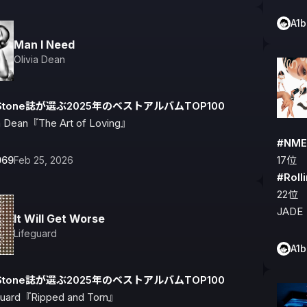
A1
Man I Need
Olivia Dean
ngStone誌が選ぶ2025年のベストアルバムTOP100
ia Dean『The Art of Loving』
#NM
069
Feb 25, 2026
#Rol
22位

JADE
It Will Get Worse
Lifeguard
A1
ngStone誌が選ぶ2025年のベストアルバムTOP100
guard『Ripped and Torn』