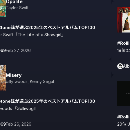
Opalite
Taylor Swift
ngStone誌が選ぶ2025年のベストアルバムTOP100
r Swift『The Life of a Showgirl』
#Rol
18位:C
069
Feb 27, 2026
A1
Misery
billy woods
,
Kenny Segal
ngStone誌が選ぶ2025年のベストアルバムTOP100
y woods『Golliwog』
#Rol
20位:J
069
Feb 26, 2026