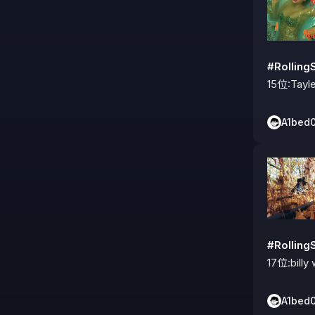
#Rolli
15位:Tayle
A1bed
#Rolli
17位:bill
A1bed