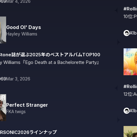
069
Mar 4, 2026
#Rol
10位:P
Good Ol' Days
A1
Hayley Williams
ngStone誌が選ぶ2025年のベストアルバムTOP100
 Williams『Ego Death at a Bachelorette Party』
069
Mar 3, 2026
#Rol
12位:A
Perfect Stranger
A1
FKA twigs
ERSONIC2026ラインナップ