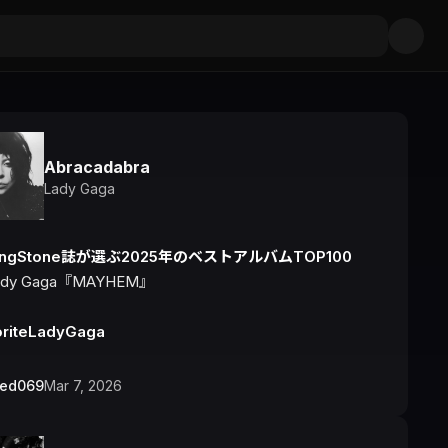
Abracadabra
Lady Gaga
lingStone誌が選ぶ2025年のベストアルバムTOP100
ady Gaga『MAYHEM』

riteLadyGaga
bed069
Mar 7, 2026