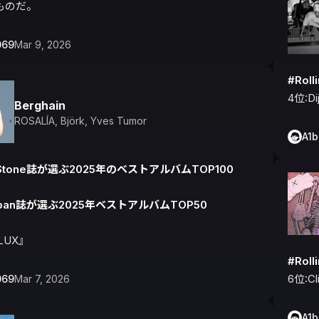
ものだ。
069
Mar 9, 2026
#Rol
4位:D
Berghain
ROSALÍA
,
Björk
,
Yves Tumor
A1
ngStone誌が選ぶ2025年のベストアルバムTOP100
apan誌が選ぶ2025年ベストアルバムTOP50
『LUX』
#Rol
6位:Cl
069
Mar 7, 2026
A1