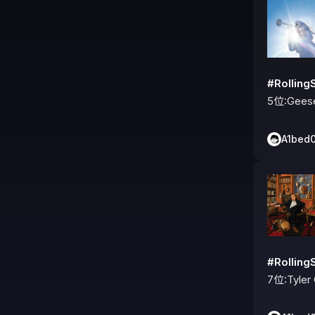
#Rolli
5位:Geese
A1bed
#Rolli
7位:Tyler