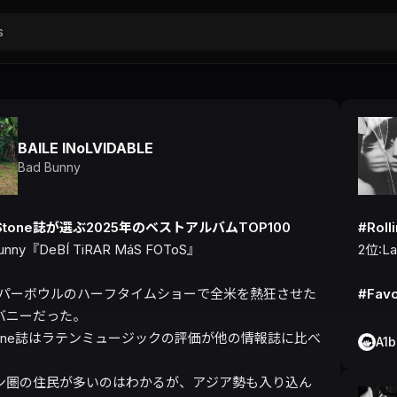
BAILE INoLVIDABLE
Bad Bunny
ngStone誌が選ぶ2025年のベストアルバムTOP100
#Rol
unny『DeBÍ TiRAR MáS FOToS』

2位:L
ーパーボウルのハーフタイムショーで全米を熱狂させた
#Favo
バニーだった。

ngStone誌はラテンミュージックの評価が他の情報誌に比べ
A1
ン圏の住民が多いのはわかるが、アジア勢も入り込ん