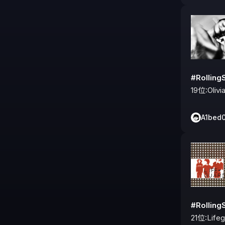
#Rolli
19位:Oliv
A1bed
#Rolli
21位:Life