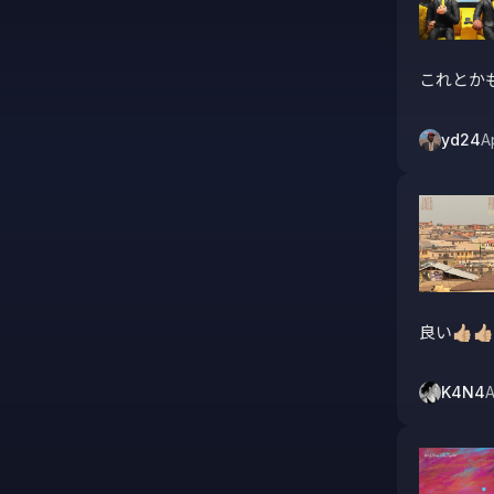
これとか
yd24
A
良い👍🏼👍🏼
K4N4
A