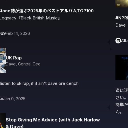
ngStone誌が選ぶ2025年のベストアルバムTOP100
Legxacy『Black British Music』
#NPR
Dave『
069
Feb 14, 2026
A1
UK Rap
Dave
,
Central Cee
listen to uk rap, if it ain't dave ore cench
道に
さい
4v
Jan 9, 2025
簡単
ん。

Stop Giving Me Advice (with Jack Harlow
& Dave)