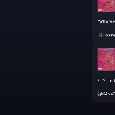
Flossy
かっこよ
K4N4
F