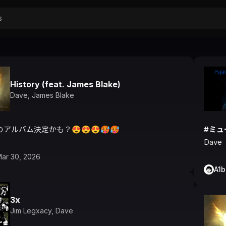
History (feat. James Blake)
Dave
,
James Blake
アルバム決定かも？😍😍😍🥵🥵
#ミュ
Dave
ar 30, 2026
A1
3x
Jim Legxacy
,
Dave