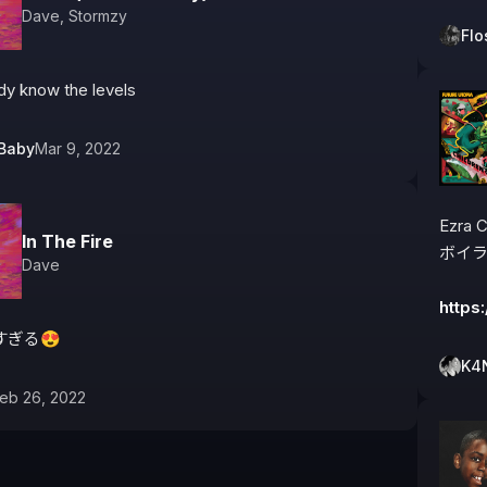
Dave
,
Stormzy
Flo
Ya'll already know the levels 
Baby
Mar 9, 2022
Ezra
In The Fire
ボイラ
Dave
https
すぎる😍
K4
eb 26, 2022