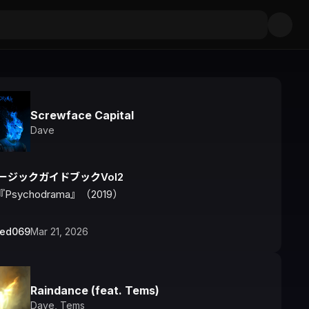
Screwface Capital
Dave
ージックガイドブックVol2
『Psychodrama』（2019）
bed069
Mar 21, 2026
Raindance (feat. Tems)
Dave
,
Tems