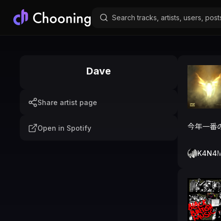
Dave
Share artist page
今年一番の
Open in Spotify
K4N4
M