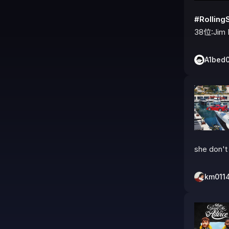
#Rolli
38位:Jim 
A1bed
she don't 
km011