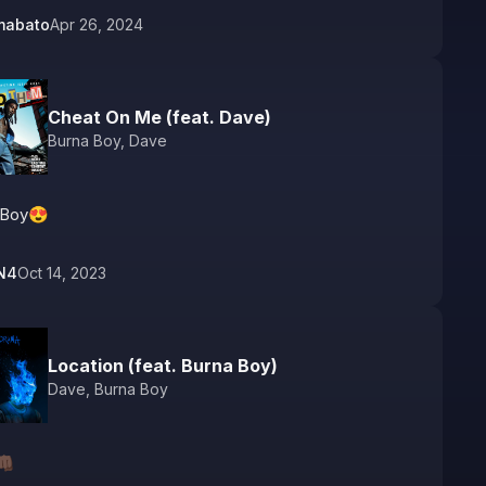
mabato
Apr 26, 2024
Cheat On Me (feat. Dave)
Burna Boy
,
Dave
 Boy😍
N4
Oct 14, 2023
Location (feat. Burna Boy)
Dave
,
Burna Boy
🏿