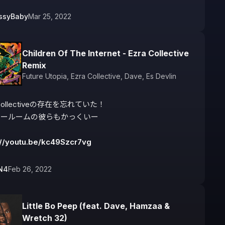
ssyBaby
Mar 25, 2022
Children Of The Internet - Ezra Collective
Remix
Future Utopia
,
Ezra Collective
,
Dave
,
Es Devlin
 Collectiveの存在を忘れていた！

ールームの彼らもかっくいー

://youtu.be/kc49Szcr7vg
N4
Feb 26, 2022
Little Bo Peep (feat. Dave, Hamzaa &
Wretch 32)