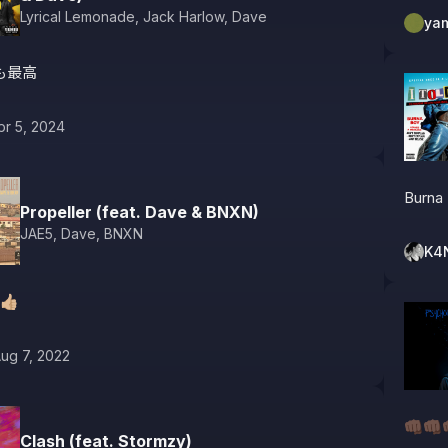
Lyrical Lemonade
,
Jack Harlow
,
Dave
ya
も最高
pr 5, 2024
Burna
Propeller (feat. Dave & BNXN)
JAE5
,
Dave
,
BNXN
K4
👍🏼
ug 7, 2022
👊🏿👊🏿
Clash (feat. Stormzy)