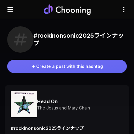
#rockinonsonic2025ラインナッ
プ
Create a post with this hashtag
Head On
The Jesus and Mary Chain
#rockinonsonic2025ラインナップ