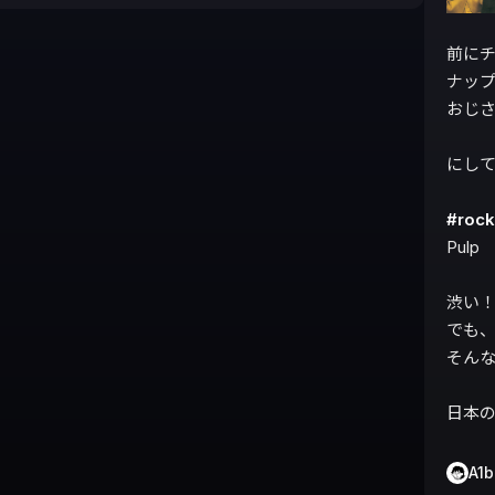
前に
ナップ
おじさ
にして
#roc
Pulp

渋い！P
でも、
そんな
日本
A1