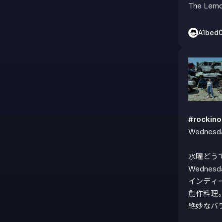
The Lemo
A1bed
#rocki
Wednesda
水曜どう
Wednesd
インディ
創作料理。
絶妙なバ