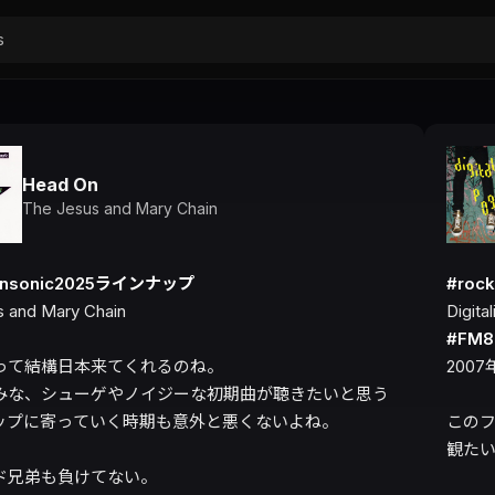
Head On
The Jesus and Mary Chain
nonsonic2025ラインナップ
#roc
 and Mary Chain

#FM
って結構日本来てくれるのね。

2007
みな、シューゲやノイジーな初期曲が聴きたいと思う
ップに寄っていく時期も意外と悪くないよね。

このフ
観たい
ド兄弟も負けてない。