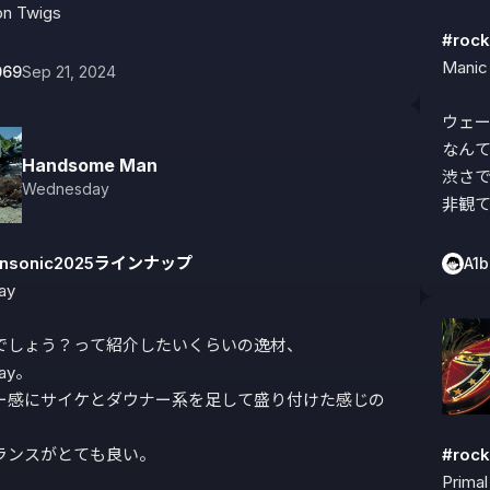
n Twigs
#roc
Manic 
069
Sep 21, 2024
ウェール
なんて
Handsome Man
渋さ
Wednesday
非観
nonsonic2025ラインナップ
A1
y

でしょう？って紹介したいくらいの逸材、
ay。

ー感にサイケとダウナー系を足して盛り付けた感じの


ランスがとても良い。
#roc
Primal