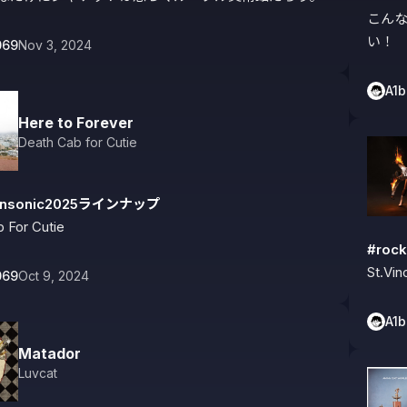
こん
い！
069
Nov 3, 2024
A1
Here to Forever
Death Cab for Cutie
nonsonic2025ラインナップ
 For Cutie
#roc
St.Vin
069
Oct 9, 2024
A1
Matador
Luvcat