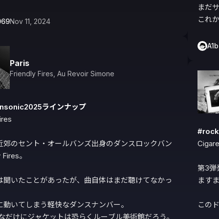
まだサ
これ
069
Nov 11, 2024
A1
Paris
Friendly Fires
,
Au Revoir Simone
nonsonic2025ラインナップ
res

#roc
近郊のセント・オールバンズ出身のダンスロックバン
Cigare
 Fires。

第3弾
は聞いたことがあったが、曲自体はまだ聴けてなかっ
ますま
に動いてしまう軽快なダンスナンバー。

このド
is』なだけにジャケットは恐らくルーブル美術館だろう。