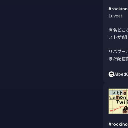
#rocki
Luvcat

有名どこ
ストが1組
リバプール
まだ配信
A1bed
#rocki