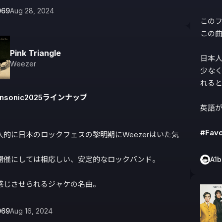
069
Aug 28, 2024
このフ
この曲
Pink Triangle
日本
Weezer
少な
れると
nonsonic2025ラインナップ
英語が
#Favo
人的に日本のロックフェスの黎明期にWeezerはいた気
開催にしては相応しい、安定的なロックバンド。

A1
感じさせられるジャケの名曲。
069
Aug 16, 2024