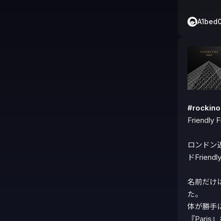
A1bed
#rocki
Friendly Fi
ロンドン
ドFriendly
名前だけ
た。

体が勝手
『Par