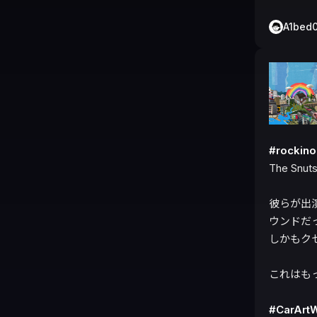
A1bed
#rocki
The Snuts
彼らが出
ウンドだっ
しかもク
これはも
#CarArt