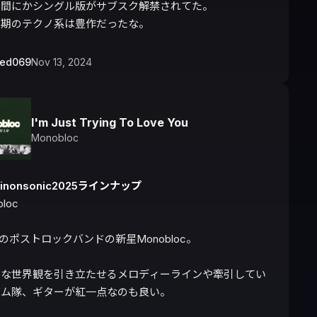
間にかシングル版がサブスク解禁されてた。

時期のテクノ系は豊作だったな。
bed069
Nov 13, 2024
I'm Just Trying To Love You
Monobloc
kinonsonic2025ラインナップ
loc

.発のポストロックバンドの新星Monobloc。

ウな世界観を引き立たせるメロディーラインや牽引してい
ム隊、ギターが紅一点なのも良い。
