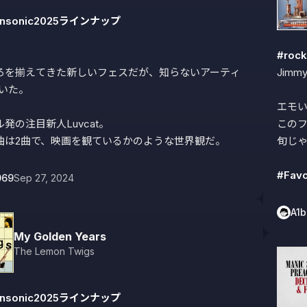
nonsonic2025ラインナップ
#roc
ろを揃えてきた新しいフェスだが、知らないアーティ
Jimmy 
いた。

エモい
発の注目新人Luvcat。

このフ
曲は2曲で、映画を観ているかのような世界観だ。
旬じゃ
#Favo
069
Sep 27, 2024
A1
My Golden Years
The Lemon Twigs
nonsonic2025ラインナップ