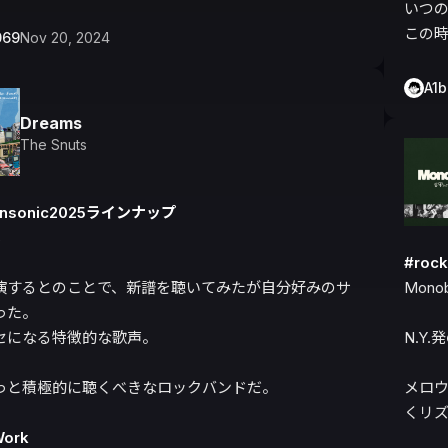
いつの
この
069
Nov 20, 2024
A1
Dreams
The Snuts
nonsonic2025ラインナップ


#roc
演するとのことで、新譜を聴いてみたが自分好みのサ
Monob
た。

セになる特徴的な歌声。

N.Y
っと積極的に聴くべきなロックバンドだ。

メロ
くリズ
Work