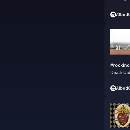
A1bed
#rocki
Death Cab
A1bed