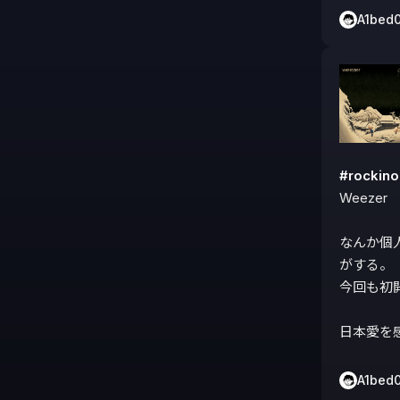
A1bed
#rocki
Weezer

なんか個
がする。

今回も初
日本愛を
A1bed