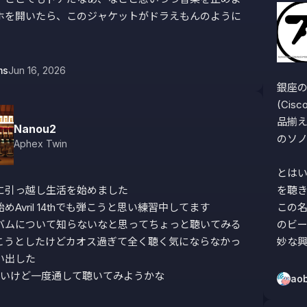
ホを開いたら、このジャケットがドラえもんのように
ms
Jun 16, 2026
銀座の
(Ci
品揃え
Nanou2
のソノ
Aphex Twin
とは
に引っ越し生活を始めました

を聴き
めAvril 14thでも弾こうと思い練習中してます

この
バムについて知らないなと思ってちょっと聴いてみる
のビ
こうとしたけどカオス過ぎて全く聴く気にならなかっ
妙な
出した

は長いけど一度通して聴いてみようかな
ao