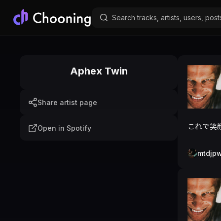
Aphex Twin
Share artist page
これで笑
Open in Spotify
mtdjp