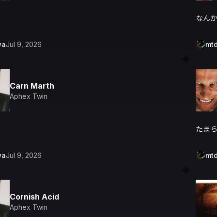
なん
wa
Jul 9, 2026
mt
Carn Marth
Aphex Twin
たま
wa
Jul 9, 2026
mt
Cornish Acid
Aphex Twin