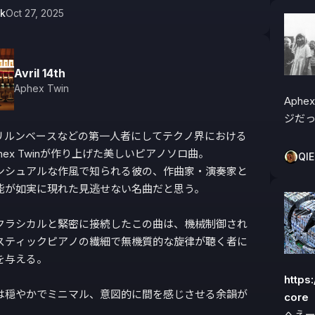
3k
Oct 27, 2025
Avril 14th
Aphex Twin
Aph
ジだ
ドリルンベースなどの第一人者にしてテクノ界における
hex Twinが作り上げた美しいピアノソロ曲。

QIE
ンシュアルな作風で知られる彼の、作曲家・演奏家と
能が如実に現れた見逃せない名曲だと思う。

クラシカルと緊密に接続したこの曲は、機械制御され
スティックピアノの繊細で無機質的な旋律が聴く者に
与える。

https
は穏やかでミニマル、意図的に間を感じさせる余韻が
core
へえ