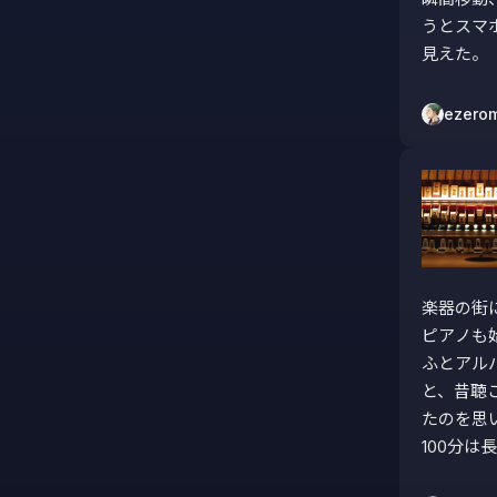
うとスマ
見えた。
ezero
楽器の街
ピアノも始
ふとアル
と、昔聴
たのを思い
100分