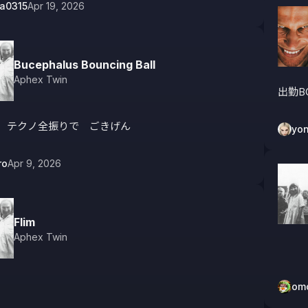
a0315
Apr 19, 2026
Bucephalus Bouncing Ball
Aphex Twin
出勤B
E　テクノ全振りで　ごきげん　
yo
ro
Apr 9, 2026
Flim
Aphex Twin
omo