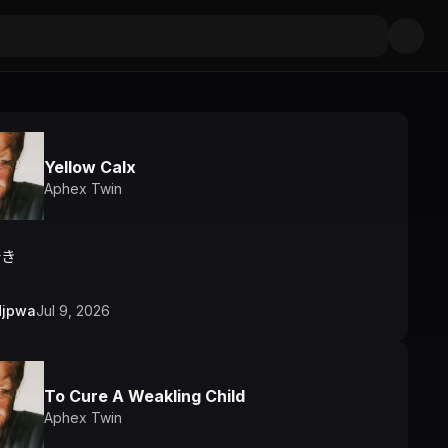
Yellow Calx
Aphex Twin
好き
djpwa
Jul 9, 2026
To Cure A Weakling Child
Aphex Twin