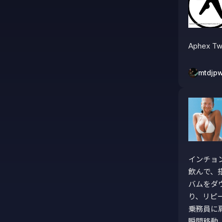
Aphex 
mtdjp
インチョ
飲んで、
バムをダ
り、リピ
乗務員に
瞬間移動