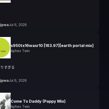
djpwa
Jul 6, 2026
s950tx16wasr10 [163.97][earth portal mix]
Aphex Twin
なりすぎる
djpwa
Jul 6, 2026
Come To Daddy (Pappy Mix)
Aphex Twin