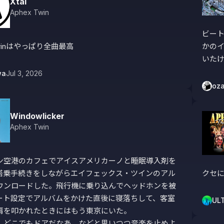
Xtal
Aphex Twin
ビー
Twinはやっぱり全曲最高
かの
いた
wa
Jul 3, 2026
oz
Windowlicker
Aphex Twin
ン空港のカフェでアイスアメリカーノと睡眠導入剤を
搭乗手続きをしながらエイフェックス・ツインのアル
クセ
ウンロードした。飛行機に乗り込んでヘッドホンを被
ート設定でアルバムをかけた直後に寝落ちして、客室
UL
肩を叩かれたときにはもう東京にいた。

、どこでもドアだなあ、などと思いつつ音楽を止めよ