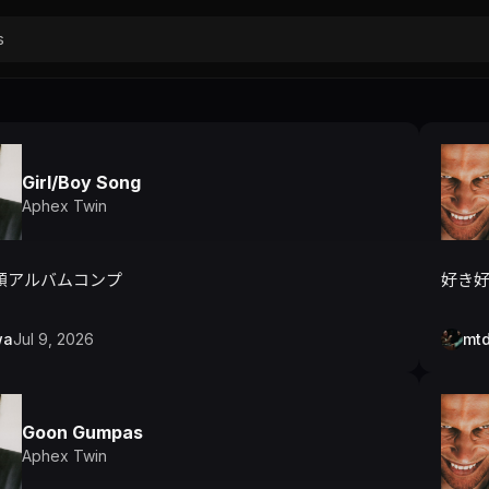
Girl/Boy Song
Aphex Twin
顔アルバムコンプ
好き
wa
Jul 9, 2026
mt
Goon Gumpas
Aphex Twin