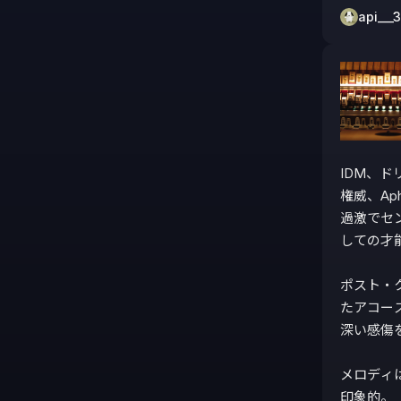
api___
IDM、
権威、Ap
過激でセ
しての才
ポスト・
たアコー
深い感傷を
メロディ
印象的。
