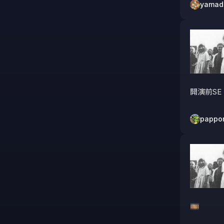
yamad
開演前S
pappo
🎞️