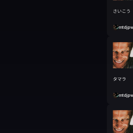
さいこう
mtdjp
タマラ
mtdjp