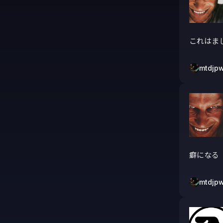
これはま
mtdjp
癖になる
mtdjp