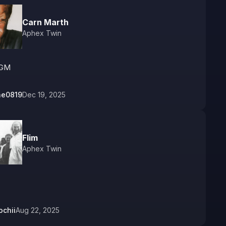
Carn Marth
Aphex Twin
GM
ne0819
Dec 19, 2025
Flim
Aphex Twin
chii
Aug 22, 2025