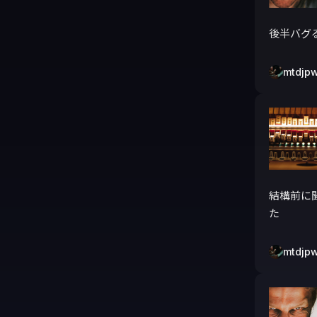
後半バグ
mtdjp
結構前に聞
た
mtdjp