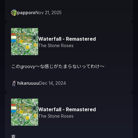
papporo
Nov 21, 2025
Waterfall - Remastered
The Stone Roses
このgroovy〜な感じがたまらないってわけ〜
hikaruuuu
Dec 14, 2024
Waterfall - Remastered
The Stone Roses
夏