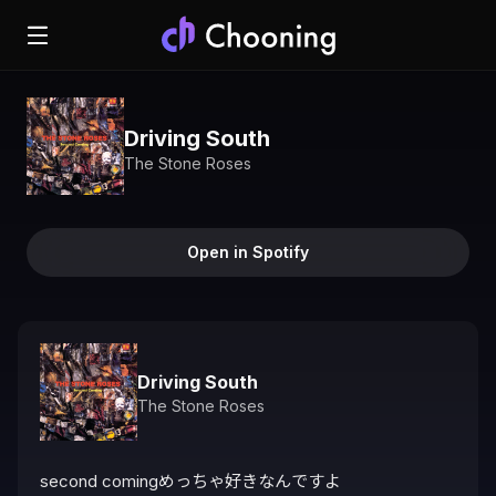
Driving South
The Stone Roses
Open in Spotify
Driving South
The Stone Roses
second comingめっちゃ好きなんですよ