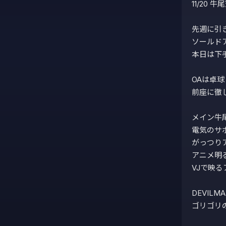
11/20 牛尾
先週に引
ソールドア
本日は下
OAは卓球
前座に徹し
メイン牛尾
電気のサ
がっつり
アニメ明る
VJで映る
DEVIL
ゴリゴリの