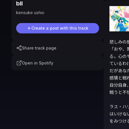
bll
kensuke ushio
Create a post with this track
悲しみの
Share track page
「おや、
る。心の
Open in Spotify
ているわ
だがあな
感情と戦
自分自身
戦うと不
ラス・ハ
はいけな
をみつける