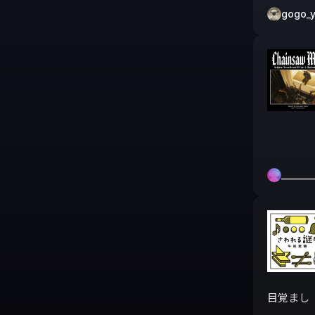
gogo_y
________
目覚まし
