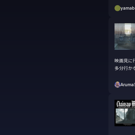
yamab
映画見に
多分行か
Aruma