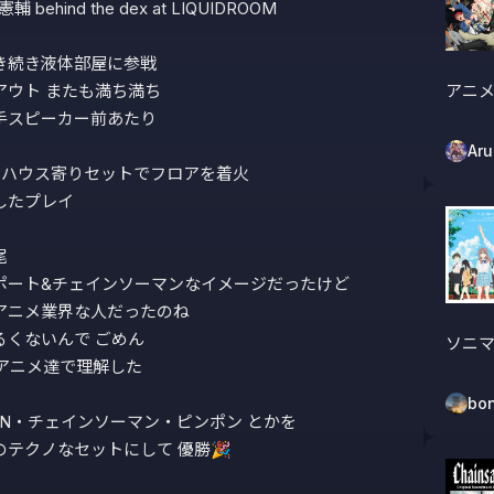
憲輔 behind the dex at LIQUIDROOM

き続き液体部屋に参戦

ウト またも満ち満ち

アニメ
手スピーカー前あたり

Ar
 ハウス寄りセットでフロアを着火

たプレイ



ポート&チェインソーマンなイメージだったけど

アニメ業界な人だったのね

くないんで ごめん

ソニ
アニメ達で理解した

bon
MAN・チェインソーマン・ピンポン とかを

テクノなセットにして 優勝🎉
