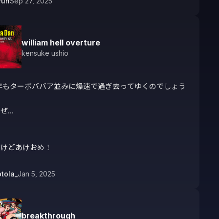
uri
Sep 27, 2025
william hell overture
kensuke ushio
5年もターボババア並みに爆速で過ぎ去ってゆくのでしょう

ぜ…

だけどあけおめ！
otola_
Jan 5, 2025
breakthrough