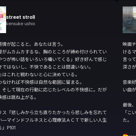
street stroll
kensuke ushio
感情が起こると、あなたは言う。

映画チ
胃がムカムカするな、胸のところが締め付けられてい
ける
やつが怖い話をいろいろ囁いてくる」好き好んで感じ
言っ
けではないし、不快であることは間違いない。

深さが
たはこれと戦わないと心に決めている。

わなければ不快感は自然な範囲に留まる。

音楽
、そして現在の行動に応じたレベルの不快感に。だが
い曲が
快感は跳ね上がる。

最後
リス『悲しみから立ち直りたかったら悲しみを忘れて
「こ
い—マインドフルネスと心理療法ＡＣＴで新しい人生
た。
』P101