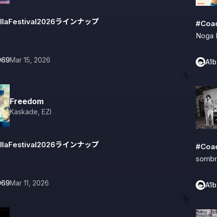
llaFestival2026ラインナップ
#Coa
Noga 
069
Mar 15, 2026
A1
Freedom
Kaskade
,
EZI
llaFestival2026ラインナップ
#Coa
sombr
069
Mar 11, 2026
A1