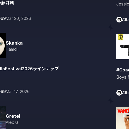
ite藤井風
Jessi
069
Mar 20, 2026
A1
Skanka
Hamdi
llaFestival2026ラインナップ
#Coa
Boys 
069
Mar 17, 2026
A1
Gretel
Alex G