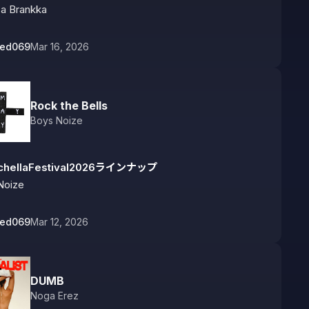
ca Brankka
bed069
Mar 16, 2026
Rock the Bells
Boys Noize
chellaFestival2026ラインナップ
Noize
bed069
Mar 12, 2026
DUMB
Noga Erez