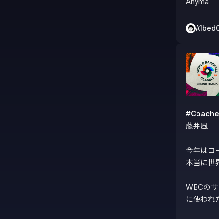
Anyma
A1bed
#Coache
藤井風

今年はコ
本当に世
WBCの
に使われた