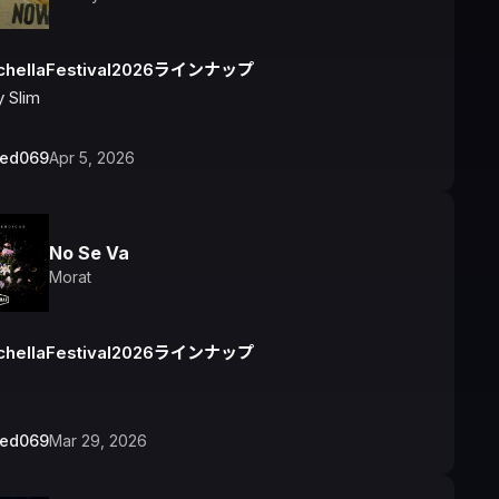
chellaFestival2026ラインナップ
 Slim
bed069
Apr 5, 2026
No Se Va
Morat
chellaFestival2026ラインナップ
bed069
Mar 29, 2026