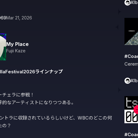
A1
069
Mar 21, 2026
My Place
Fujii Kaze
#Coa
Cere
llaFestival2026ラインナップ
A1
ーチェラに参戦！

界的なアーティストになりつつある。

サントラに収録されているらしいけど、WBCのどこの何
の？

#Coa