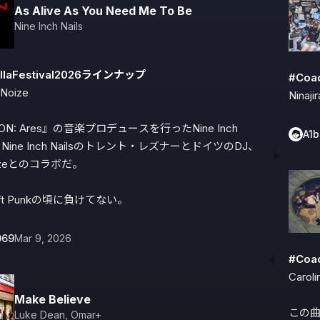
As Alive As You Need Me To Be
Nine Inch Nails
llaFestival2026ラインナップ
#Coa
Noize

Ninajir
N: Ares』の音楽プロデュースを行ったNine Inch 
A1
、Nine Inch Nailsのトレント・レズナーとドイツのDJ、
oizeとのコラボだ。

ft Punkの頃に負けてない。
069
Mar 9, 2026
#Coa
Caroli
Make Believe
この曲
Luke Dean
,
Omar+