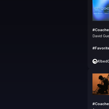
#Coache
David Gue
#Favorit
A1bed
#Coache