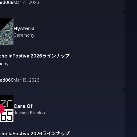
bed069
Mar 21, 2026
Hysteria
Ceremony
chellaFestival2026ラインナップ
mony
bed069
Mar 19, 2026
Care Of
Jessica Brankka
chellaFestival2026ラインナップ