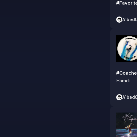
#Favor
A1bed
#Coache
Hamdi
A1bed