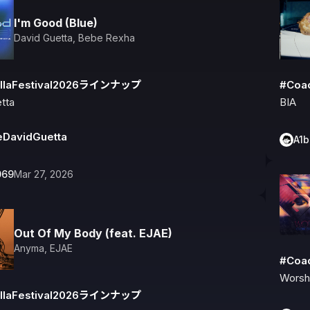
I'm Good (Blue)
David Guetta
,
Bebe Rexha
llaFestival2026ラインナップ
#Coa
tta

BIA
eDavidGuetta
A1
069
Mar 27, 2026
Out Of My Body (feat. EJAE)
Anyma
,
EJAE
#Coa
Worsh
llaFestival2026ラインナップ