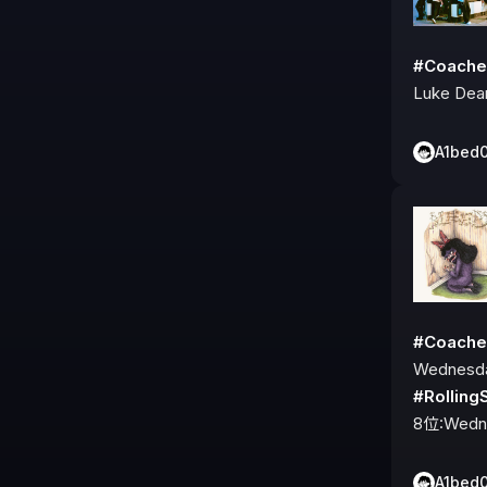
#Coache
Luke Dea
A1bed
#Coache
#Rolli
8位:Wedn
A1bed