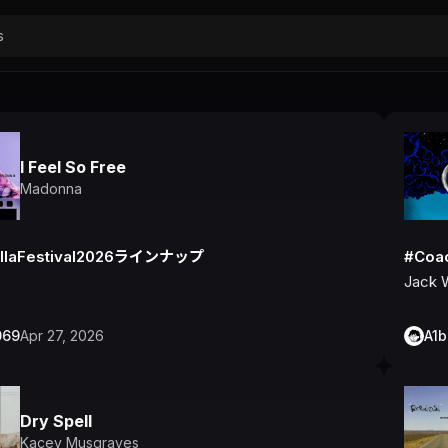
I Feel So Free
Madonna
llaFestival2026ラインナップ
#Coa
Jack 
069
Apr 27, 2026
A1
Dry Spell
Kacey Musgraves