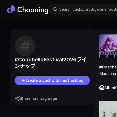
#
CoachellaFestival2026ライ
ンナップ
#Coache
Madonna
Create a post with this hashtag
A1bed
Share hashtag page