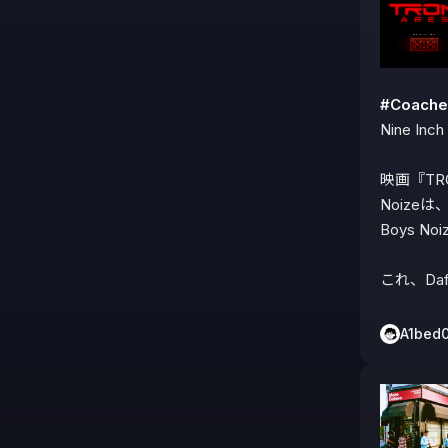
#Coache
Nine Inch 
映画『TRO
Noizeは
Boys N
これ、Da
A1bed