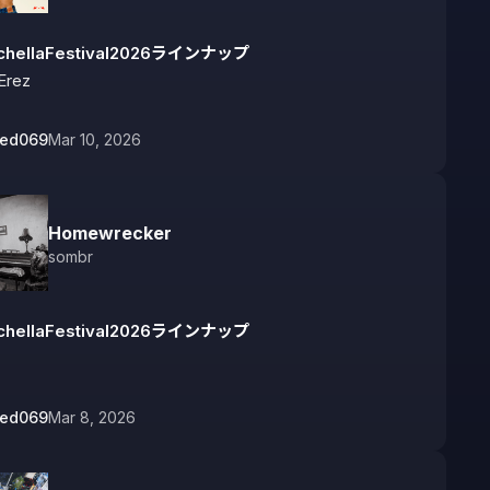
chellaFestival2026ラインナップ
Erez
bed069
Mar 10, 2026
Homewrecker
sombr
chellaFestival2026ラインナップ
bed069
Mar 8, 2026