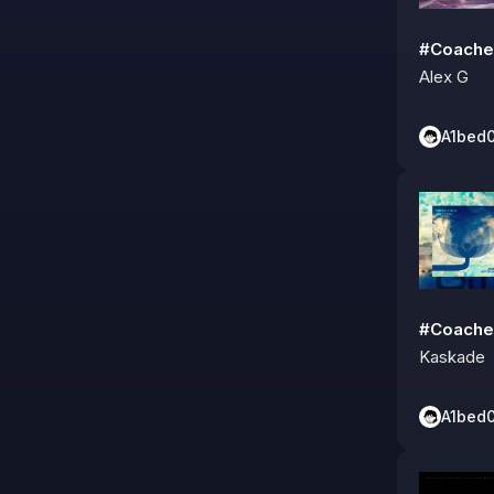
#Coache
Alex G
A1bed
#Coache
Kaskade
A1bed