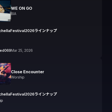
WE ON GO
BIA
chellaFestival2026ラインナップ
bed069
Mar 25, 2026
Close Encounter
Worship
chellaFestival2026ラインナップ
ip