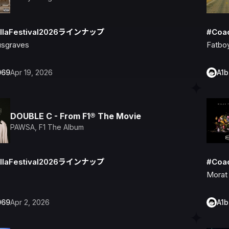
llaFestival2026ラインナップ
#Coa
sgraves
Fatboy
069
Apr 19, 2026
A1
DOUBLE C - From F1® The Movie
PAWSA
,
F1 The Album
llaFestival2026ラインナップ
#Coa
Morat
069
Apr 2, 2026
A1