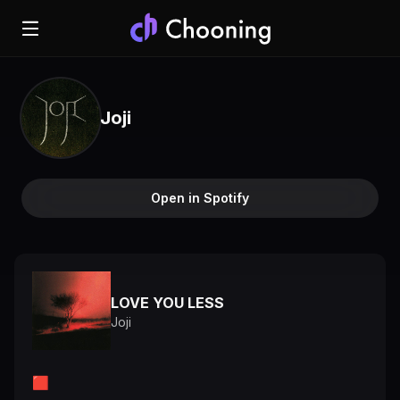
Joji
Open in Spotify
LOVE YOU LESS
Joji
🟥