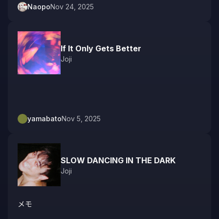
Naopo
Nov 24, 2025
If It Only Gets Better
Joji
ㅤㅤㅤㅤㅤㅤㅤㅤㅤㅤㅤㅤㅤ 
yamabato
Nov 5, 2025
SLOW DANCING IN THE DARK
Joji
メモ