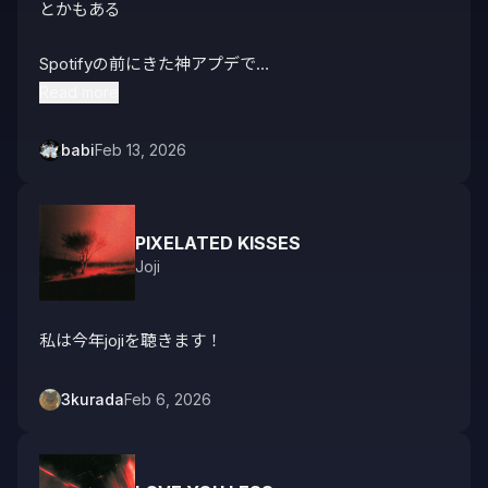
とかもある

Spotifyの前にきた神アプデで

溜まったプレイリストを

Read more
フォルダーでまとめて

さらにピン留めまでできて最高

babi
Feb 13, 2026
PIXELATED KISSES
Joji
私は今年jojiを聴きます！
3kurada
Feb 6, 2026