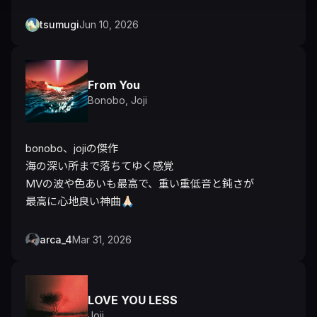
tsumugi
Jun 10, 2026
From You
Bonobo
,
Joji
bonobo、jojiの傑作

海の深い所まで落ちてゆく感覚

MVの波や色あいも最高で、重い重低音と鈍さが

最高に心地良い神曲🙏🏻
arca_4
Mar 31, 2026
LOVE YOU LESS
Joji