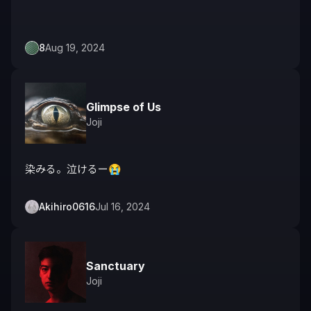
8
Aug 19, 2024
Glimpse of Us
Joji
染みる。泣けるー😭
Akihiro0616
Jul 16, 2024
Sanctuary
Joji