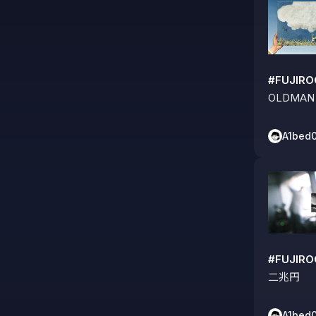
#FUJIR
OLDMAN
A1bed
#FUJIR
二兆円
A1bed