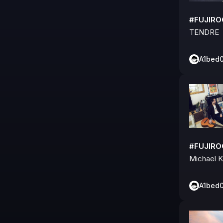
#FUJIR
TENDRE
A1bed
#FUJIR
Michael 
A1bed