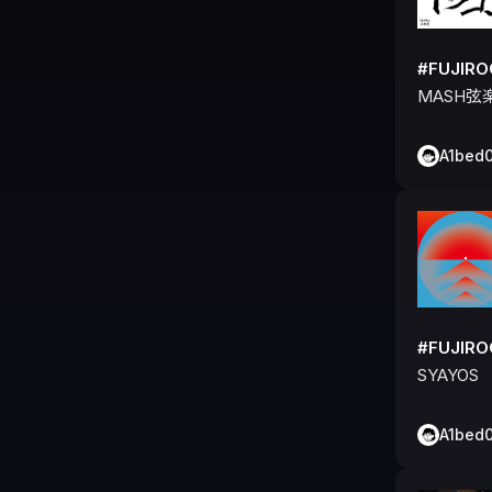
#FUJIR
MASH弦
A1bed
#FUJIR
SYAYOS
A1bed