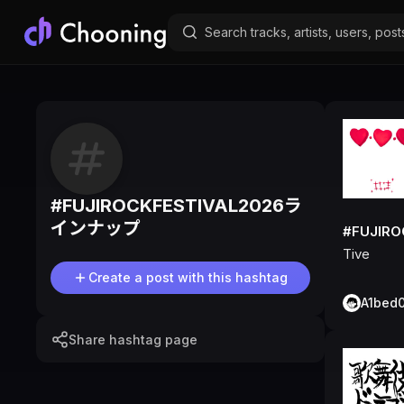
#
FUJIROCKFESTIVAL2026ラ
インナップ
#FUJIR
Tive
Create a post with this hashtag
A1bed
Share hashtag page