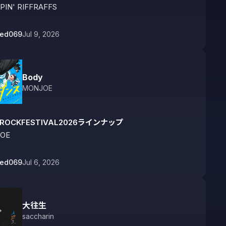
IN' RIFFRAFFS
bed069
Jul 9, 2026
Body
MONJOE
IROCKFESTIVAL2026ラインナップ
OE
bed069
Jul 6, 2026
大往生
saccharin