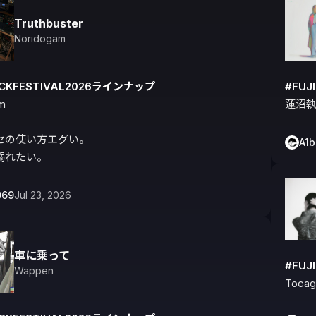
Truthbuster
Noridogam
OCKFESTIVAL2026ラインナップ
#FUJ
m

蓮沼
セの使い方エグい。

A1
溺れたい。
069
Jul 23, 2026
車に乗って
#FUJ
Wappen
Toca