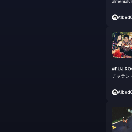
almenialv
A1bed
#FUJIR
チャラン
A1bed