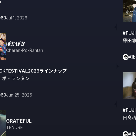
a
069
Jul 1, 2026
#FUJ
藤田
ぽかぽか
Charan-Po-Rantan
A1
OCKFESTIVAL2026ラインナップ
・ポ・ランタン
069
Jun 25, 2026
#FUJ
日髙
GRATEFUL
TENDRE
A1