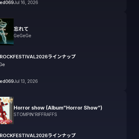
bed069
Jul 16, 2026
忘れて
GeGeGe
IROCKFESTIVAL2026ラインナップ
Ge
bed069
Jul 13, 2026
Horror show (Album”Horror Show”)
STOMPIN'RIFFRAFFS
IROCKFESTIVAL2026ラインナップ