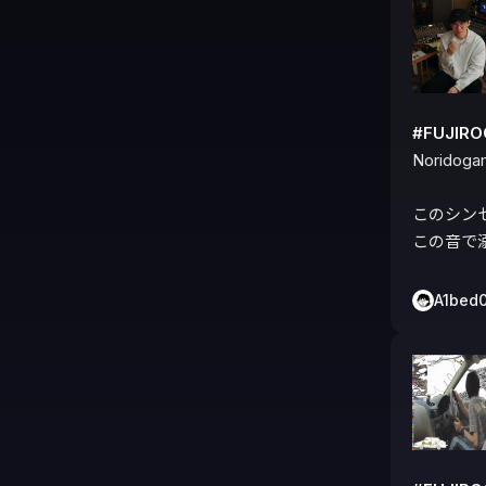
#FUJIR
Noridoga
このシン
この音で
A1bed