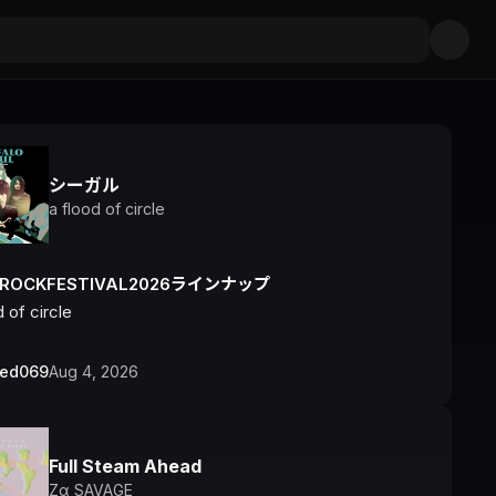
シーガル
a flood of circle
IROCKFESTIVAL2026ラインナップ
d of circle
bed069
Aug 4, 2026
Full Steam Ahead
Zα SAVAGE