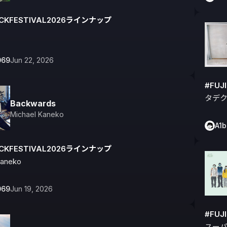
OCKFESTIVAL2026ラインナップ
069
Jun 22, 2026
#FUJ
タデ
Backwards
Michael Kaneko
A1
OCKFESTIVAL2026ラインナップ
Kaneko
069
Jun 19, 2026
#FUJ