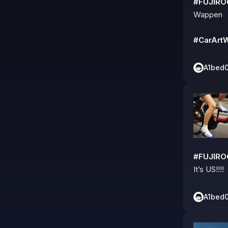
#FUJIR
Wappen

#CarArt
A1bed
#FUJIR
It’s US!!!!
A1bed