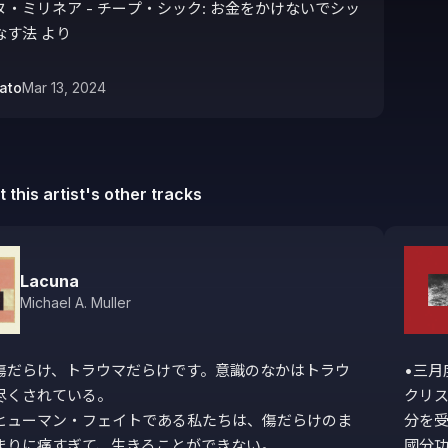
・ミリネア - チープ・シック: お金をかけないでシッ
なす法 より
ato
Mar 13, 2024
 this artist's other tracks
Lacuna
Michael A. Muller
傷だらけ、トラウマだらけです。意識のなかはトラウ
•三月
尽くされている。

クリス
ヒューマン・フェイトである私たちは、傷だらけのま
分を受
まりに痛すぎて、生きることができない。

國分功