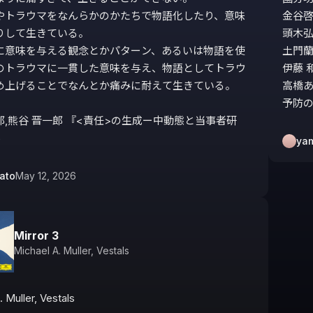
やトラウマをなんらかのかたちで物語化したり、意味
金谷啓
りして生きている。

頭木弘
に意味を与える観念とかパターン、あるいは物語を使
土門蘭
のトラウマに一貫した意味を与え、物語としてトラウ
伊藤 
め上げることでなんとか痛みに耐えて生きている。

高橋あ
予防
,熊谷 晋一郎 『<責任>の生成ー中動態と当事者研
5
ya
ato
May 12, 2026
Mirror 3
Michael A. Muller
,
Vestals
 Muller, Vestals