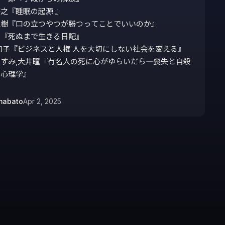
之『睡眠の起源 』

樹『口の立つやつが勝つってことでいいのか』 

『死ぬまで生きる日記』

和子『ビジネスと人権 人を大切にしない社会を変える』

すみ,大井瞳『有名人の死に心がゆらいだら―喪失と自殺
の心理学』
mabato
Apr 2, 2025