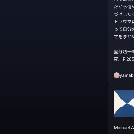
だから傷
づけした
トラウマ
って自分
マをまと
國分功一郎
究』P.28
yamab
Michael A.