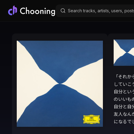
「それか
していこ
自分とい
のいいも
自分と自
友人なん
になるでし