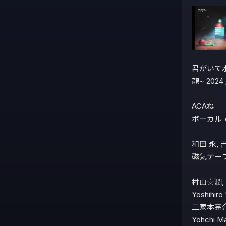
君がいて水
龍~ 2024 /
ACAね

ボーカル 
和田 永, 
磁気テープ
村山☆潤, 
Yoshihir
二家本亮介
Yohchi 