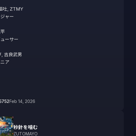
嘔吐, ZTMY 

ジャー

平

ューサー

, 吉良武男 

ニア

5752
Feb 14, 2026
秒針を噛む
ZUTOMAYO