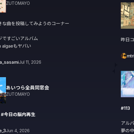
ZUTOMAYO
きな曲を投稿してみようのコーナー

ジですごいアルバム

昨日
on algaeもヤバい
mtr
ra_sasami
Jul 11, 2026
あいつら全員同窓会
ZUTOMAYO
#113
 
#今日の脳内再生
アルバ
夢の
e_3
Jun 4, 2026