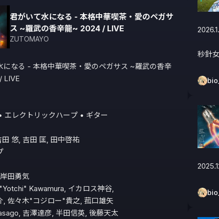
君がいて水になる - 本格中華喫茶・愛のペガサ
ス ~羅武の香辛龍~ 2024 / LIVE
2026.1.
ZUTOMAYO
秒針
になる - 本格中華喫茶・愛のペガサス ~羅武の香辛
 LIVE

bio
• エレクトリックハープ • ギター

吉田 悠, 吉田 匡, 田中啓祐 



2025.1
岸田勇気 

o "Yotchi" Kawamura, イカロス神谷,

bio
, 佐々木"コジロー"貴之, 菰口雄矢 

Masago, 吉澤達彦, 半田信英, 後藤天太
