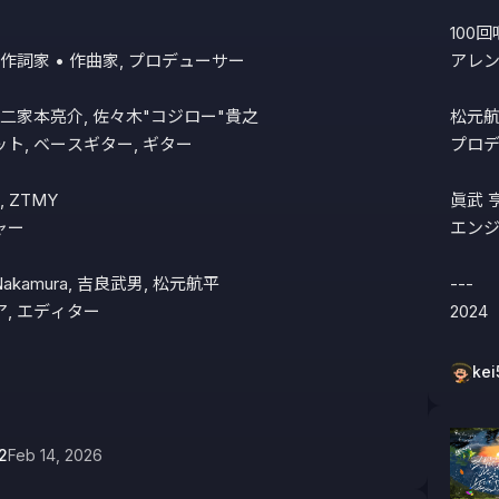
100回
 作詞家 • 作曲家, プロデューサー

アレン
 二家本亮介, 佐々木"コジロー"貴之 

松元航
ト, ベースギター, ギター

プロデ
 ZTMY

眞武 亨
ー

エンジ
Nakamura, 吉良武男, 松元航平 

---

 エディター  

2024
kei
2
Feb 14, 2026