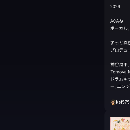
2026

ACAね

ボーカル, 
ずっと真
プロデュー
神谷洵平, 安
Tomoya 
ドラムキッ
ー, エン
kei575