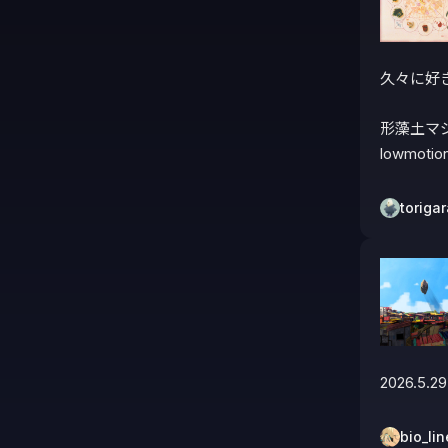
久々に好
形藻土マ
lowmoti
toriga
2026.5.29
bio_lin