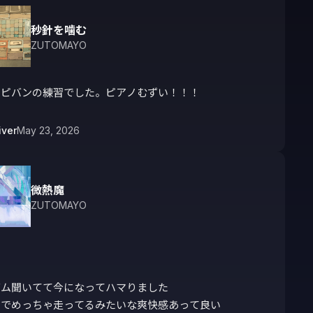
秒針を噛む
ZUTOMAYO
コピバンの練習でした。ピアノむずい！！！
iver
May 23, 2026
微熱魔
ZUTOMAYO
ム聞いてて今になってハマりました

中でめっちゃ走ってるみたいな爽快感あって良い