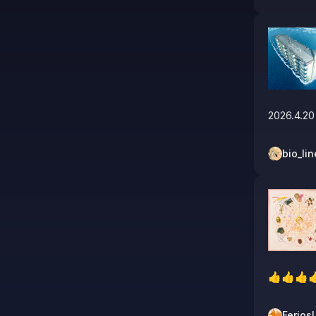
2026.4.20
bio_lin
👍👍👍
Ferios