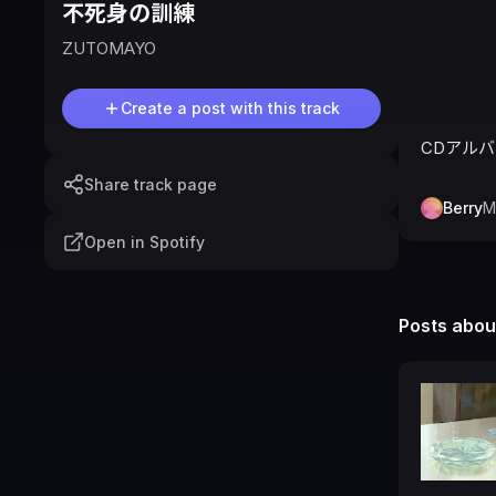
不死身の訓練
ZUTOMAYO
Create a post with this track
CDアル
Share track page
Berry
M
Open in Spotify
Posts about