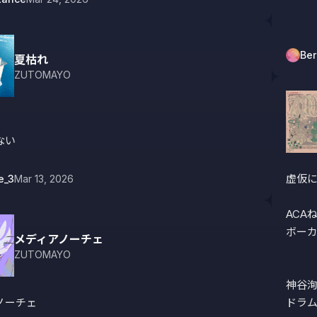
Ber
夏枯れ
ZUTOMAYO
ない
虚仮に
e_3
Mar 13, 2026
ACAね
ボーカル
メディアノーチェ
ZUTOMAYO
神谷洵
ーチェ

ドラム