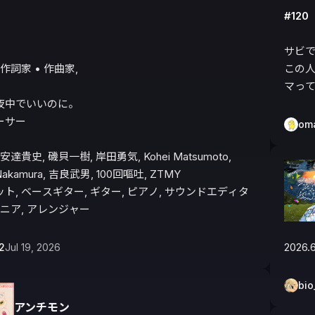
#120
サビで
作詞家 • 作曲家, 

この
マっ
夜中でいいのに。

サー

om
達貴史, 磯貝一樹, 岸田勇気, Kohei Matsumoto, 
Nakamura, 吉良武男, 100回嘔吐, ZTMY

ト, ベースギター, ギター, ピアノ, サウンドエディタ
ジニア, アレンジャー
2026.6
2
Jul 19, 2026
bio
アンチモン