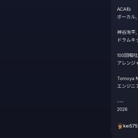
ACAね

ボーカル,
神谷洵平,
ドラムキッ
100回嘔吐,
アレンジャ
Tomoya 
エンジニア,
---

kei575