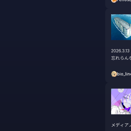
2026.3.13

忘れらん
bio_lin
メディアノ