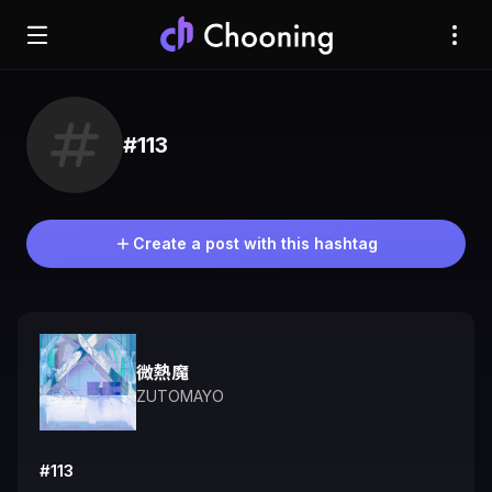
#113
Create a post with this hashtag
微熱魔
ZUTOMAYO
#113