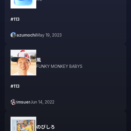
#113
azumochi
May 19, 2023
風
FUNKY MONKEY BABYS
#113
imsuer
Jun 14, 2022
のびしろ