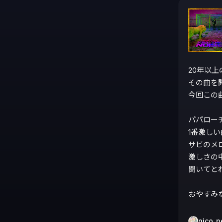
20年以上
その曲を
今回この
パパロー
1番激しい
サビのメ
激しさの
聞いてとれ
おやすみなさ
nico_p