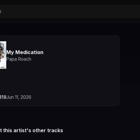
My Medication
Papa Roach
819
Jun 11, 2026
 this artist's other tracks