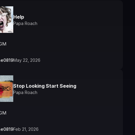
Help
Papa Roach
GM
ne0819
May 22, 2026
Stop Looking Start Seeing
Papa Roach
GM
ne0819
Feb 21, 2026