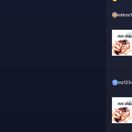
mtkmr
mz123