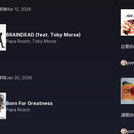
819
Mar 12, 2026
BRAINDEAD (feat. Toby Morse)
Papa Roach
,
Toby Morse
出勤B
yo
819
Jan 30, 2026
Born For Greatness
Papa Roach
通勤B
yo