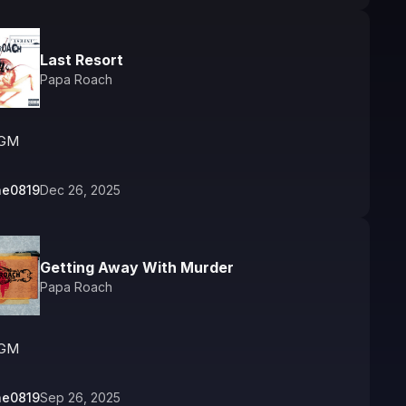
Last Resort
Papa Roach
GM
ne0819
Dec 26, 2025
Getting Away With Murder
Papa Roach
GM
ne0819
Sep 26, 2025