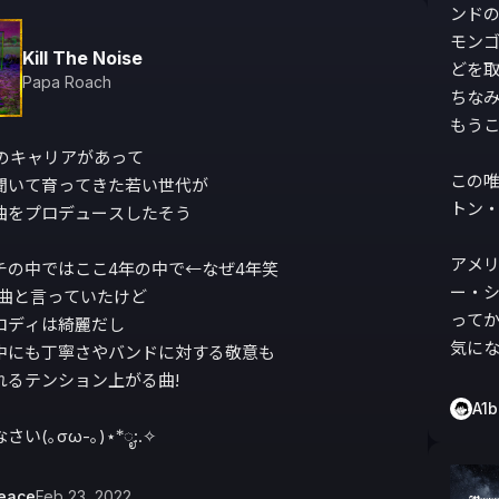
ンドのT
モン
Kill The Noise
どを取
Papa Roach
ちなみ
もうこ
のキャリアがあって

この
聞いて育ってきた若い世代が

トン・
曲をプロデュースしたそう

アメリ
チの中ではここ4年の中で←なぜ4年笑

ー・シ
曲と言っていたけど

ってか
ロディは綺麗だし

気に
中にも丁寧さやバンドに対する敬意も

るテンション上がる曲!

A1
い(｡σω-｡)⋆*ೃ:.✧
eace
Feb 23, 2022