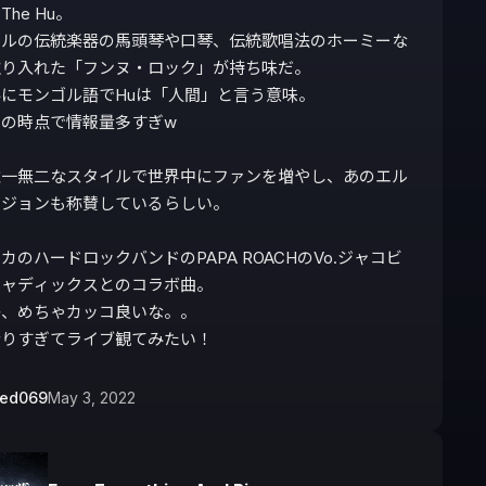
he Hu。

ゴルの伝統楽器の馬頭琴や口琴、伝統歌唱法のホーミーな
り入れた「フンヌ・ロック」が持ち味だ。

にモンゴル語でHuは「人間」と言う意味。

の時点で情報量多すぎw

唯一無二なスタイルで世界中にファンを増やし、あのエル
ジョンも称賛しているらしい。

カのハードロックバンドのPAPA ROACHのVo.ジャコビ
ャディックスとのコラボ曲。

、めちゃカッコ良いな。。

なりすぎてライブ観てみたい！
bed069
May 3, 2022