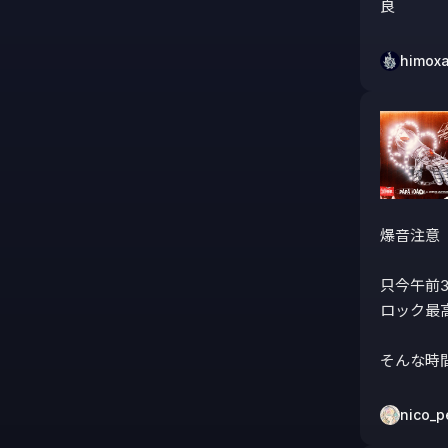
良
himox
爆音注意

只今午前
ロック最高٩(｡˃ ᵕ ˂ )و
そんな時
nico_p