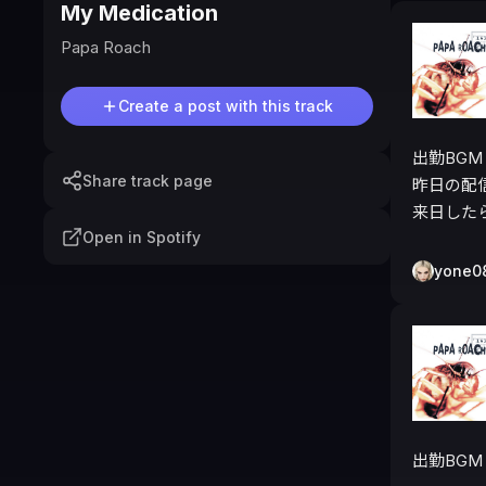
My Medication
Papa Roach
Create a post with this track
出勤BGM

Share track page
昨日の配
来日した
Open in Spotify
yone0
出勤BGM