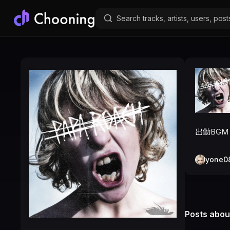
出勤BGM
yone0
Posts about