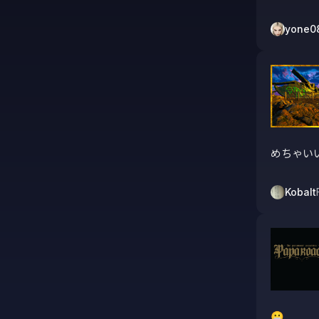
yone0
めちゃい
Kobalt
😬