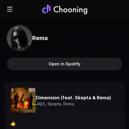
Rema
Open in Spotify
Dimension (feat. Skepta & Rema)
JAE5
,
Skepta
,
Rema
👍️