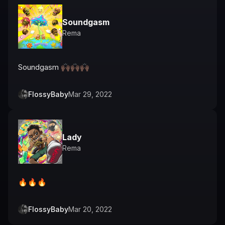
Soundgasm
Rema
Soundgasm 🙌🏿🙌🏿🙌🏿
FlossyBaby
Mar 29, 2022
Lady
Rema
🔥🔥🔥
FlossyBaby
Mar 20, 2022