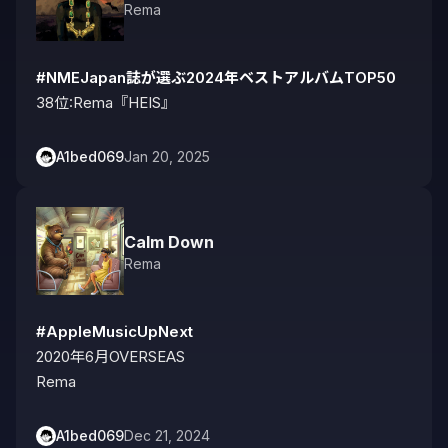
Rema
#NMEJapan誌が選ぶ2024年ベストアルバムTOP50
38位:Rema『HEIS』
A1bed069
Jan 20, 2025
Calm Down
Rema
#AppleMusicUpNext
2020年6月OVERSEAS

Rema
A1bed069
Dec 21, 2024