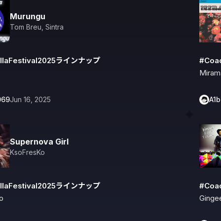
Murungu
Tom Breu
,
Sintra
llaFestival2025ラインナップ
#Coa
Miram
069
Jun 16, 2025
A1
Supernova Girl
KsoFresKo
llaFestival2025ラインナップ
#Coa
o
Ginge