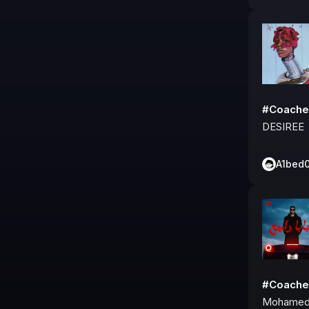
#Coache
DESIREE
A1bed
#Coache
Mohamed