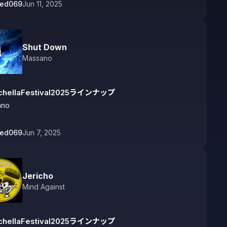
bed069
Jun 11, 2025
Shut Down
Massano
chellaFestival2025ラインナップ
ano
bed069
Jun 7, 2025
Jericho
Mind Against
chellaFestival2025ラインナップ