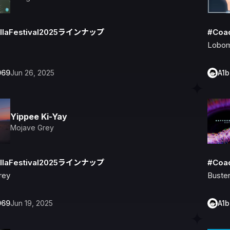
llaFestival2025ラインナップ
#Coa
Lobo
069
Jun 26, 2025
A1
Yippee Ki-Yay
Mojave Grey
llaFestival2025ラインナップ
#Coa
rey
Buste
069
Jun 19, 2025
A1