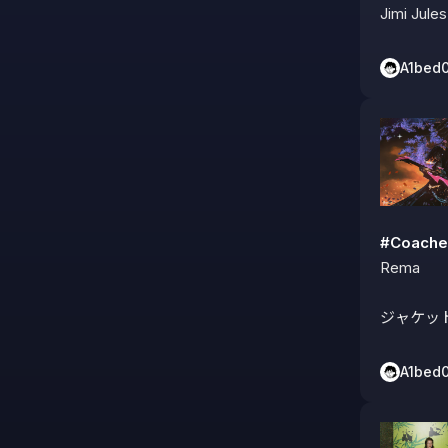
Jimi Jules
A1bed
#Coache
Rema

ジャケッ
A1bed