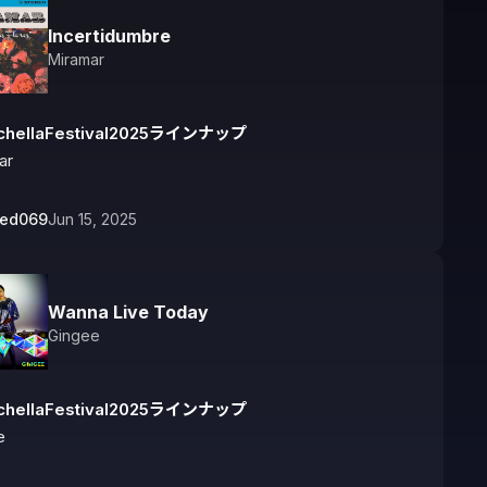
Incertidumbre
Miramar
chellaFestival2025ラインナップ
ar
bed069
Jun 15, 2025
Wanna Live Today
Gingee
chellaFestival2025ラインナップ
e