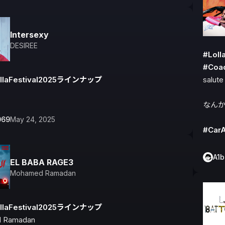
Intersexy
DESIREE
#Lol
#Coa
llaFestival2025ラインナップ
salute

なんか
069
May 24, 2025
#Car
A1
EL BABA RAGE3
Mohamed Ramadan
llaFestival2025ラインナップ
 Ramadan
