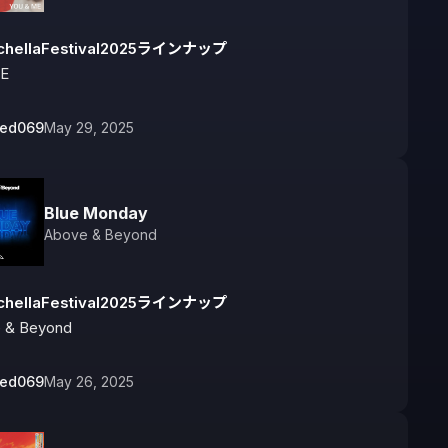
chellaFestival2025ラインナップ
E
bed069
May 29, 2025
Blue Monday
Above & Beyond
chellaFestival2025ラインナップ
 & Beyond
bed069
May 26, 2025