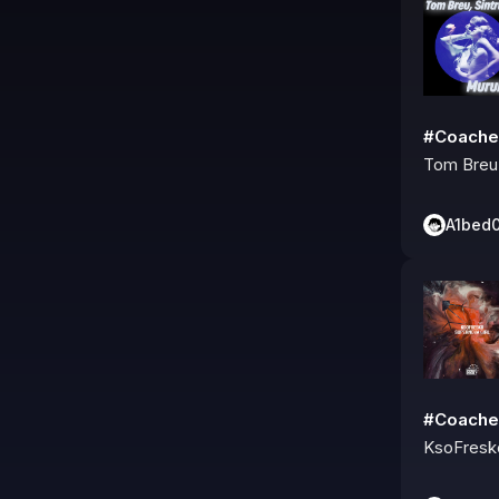
#Coache
Tom Breu
A1bed
#Coache
KsoFresk