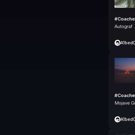
#Coache
Autograf
A1bed
#Coache
Mojave G
A1bed