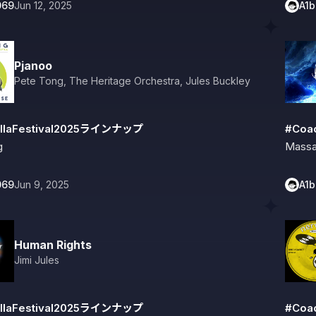
069
Jun 12, 2025
A1
Pjanoo
Pete Tong
,
The Heritage Orchestra
,
Jules Buckley
llaFestival2025ラインナップ
#Coa
g
Mass
069
Jun 9, 2025
A1
Human Rights
Jimi Jules
llaFestival2025ラインナップ
#Coa