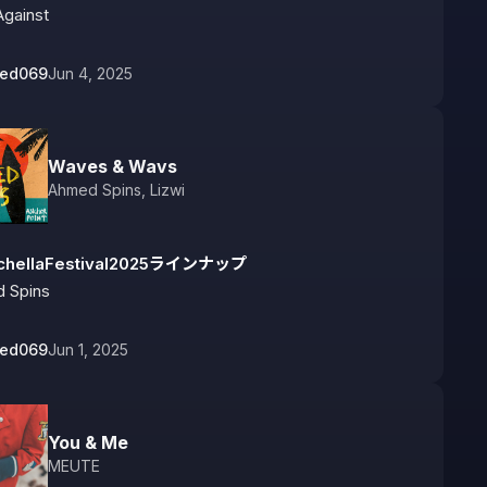
Against
bed069
Jun 4, 2025
Waves & Wavs
Ahmed Spins
,
Lizwi
chellaFestival2025ラインナップ
 Spins
bed069
Jun 1, 2025
You & Me
MEUTE