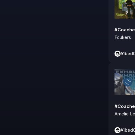
#Coache
Fcukers
A1bed
#Coache
Amelie L
A1bed