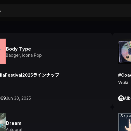
Body Type
Badger
,
Icona Pop
llaFestival2025ラインナップ
#Coa
Wuki
069
Jun 30, 2025
A1
Dream
Autograf