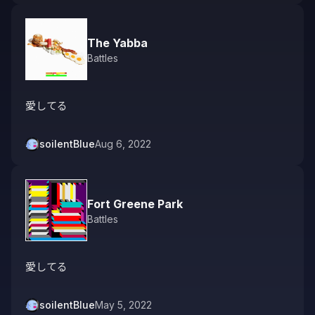
The Yabba
Battles
愛してる
soilentBlue
Aug 6, 2022
Fort Greene Park
Battles
愛してる
soilentBlue
May 5, 2022