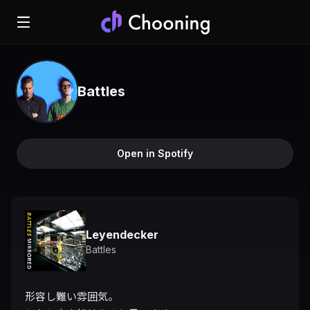
Battles
Open in Spotify
Leyendecker
Battles
形容し難い雰囲気。
