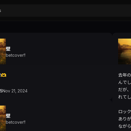
壁
betcover!!
!🫶
去年の
んでし
だが
5
Nov 21, 2024
れてし
ロック
壁
あり
betcover!!
なが