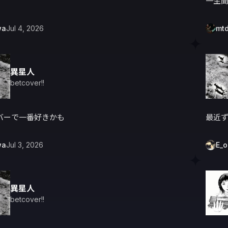
一生
wa
Jul 4, 2026
mt
異星人
betcover!!
バーで一番好きかも
最近
wa
Jul 3, 2026
E_
異星人
betcover!!