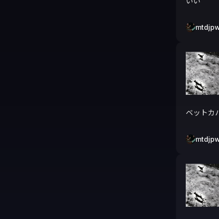
いい
mtdjp
ベットカ
mtdjp