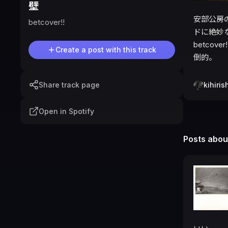
壁
安部公房
betcover!!
ドに絶妙
betco
Create a post with this track
倒的。
Share track page
kihiris
Open in Spotify
Posts about