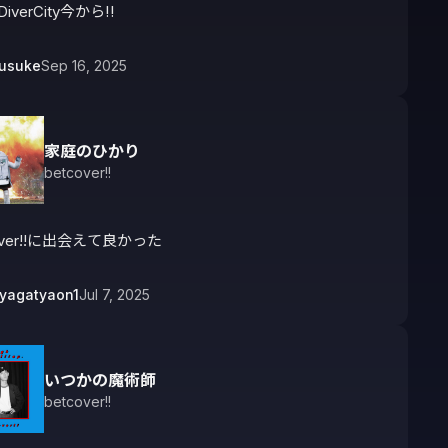
DiverCity今から‼︎
ousuke
Sep 16, 2025
家庭のひかり
betcover!!
over!!に出会えて良かった
yagatyaon1
Jul 7, 2025
いつかの魔術師
betcover!!