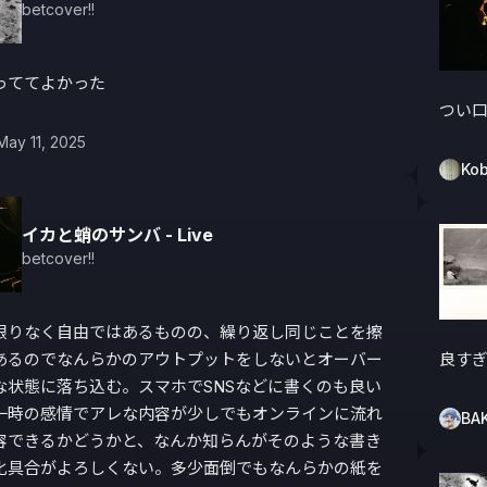
betcover!!
っててよかった
つい
May 11, 2025
Kob
イカと蛸のサンバ - Live
betcover!!
限りなく自由ではあるものの、繰り返し同じことを擦
あるのでなんらかのアウトプットをしないとオーバー
良す
な状態に落ち込む。スマホでSNSなどに書くのも良い
一時の感情でアレな内容が少しでもオンラインに流れ
BA
容できるかどうかと、なんか知らんがそのような書き
化具合がよろしくない。多少面倒でもなんらかの紙を