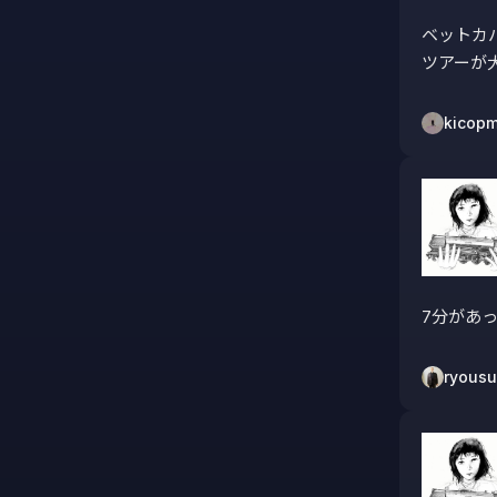
ベットカ
ツアーが
kicop
7分があ
ryous