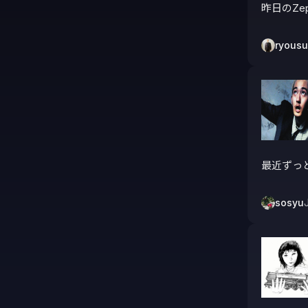
昨日のZe
ryous
最近ずっ
sosyu