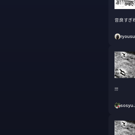
音良すぎ
ryous
!!!
sosyu