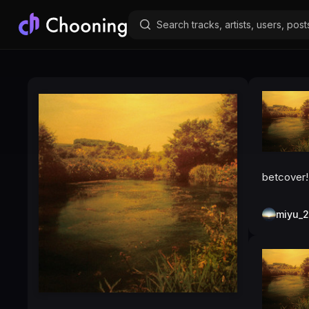
betcover!
miyu_2