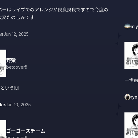
バーはライブでのアレンジが良良良良ですので今度の
大変たのしみです
miy
mn
Jun 12, 2025
野猿
betcover!!
一歩前
っという間
ry
uke
Jun 10, 2025
ゴーゴースチーム
betcover!!