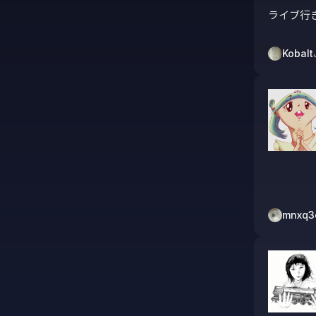
ライブ行
Kobalt
mnxq3