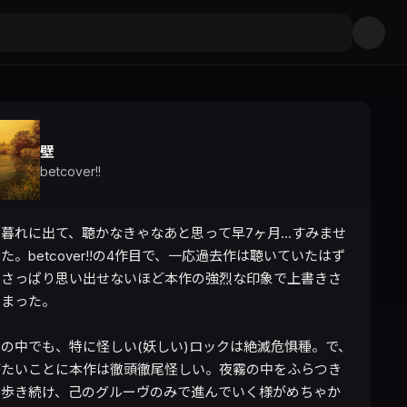
壁
betcover!!
暮れに出て、聴かなきゃなあと思って早7ヶ月…すみませ
た。betcover!!の4作目で、一応過去作は聴いていたはず
、さっぱり思い出せないほど本作の強烈な印象で上書きさ
まった。

の中でも、特に怪しい(妖しい)ロックは絶滅危惧種。で、
がたいことに本作は徹頭徹尾怪しい。夜霧の中をふらつき
ら歩き続け、己のグルーヴのみで進んでいく様がめちゃか