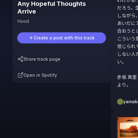
わけがあ
Any Hopeful Thoughts
だろう。
Arrive
しながら
Hood
あいだに
合おうと
Create a post with this track
こういう
信じられ
しない人
Share track page
い。

Open in Spotify
赤坂 真里
より。
yamab