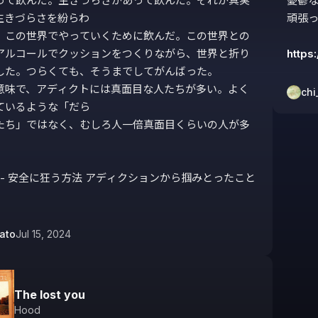
って飲んだ。生きづらさがあって飲んだ。それが真実
憂鬱な
生きづらさを紛らわ

頑張っ
、この世界でやっていくために飲んだ。この世界との
アルコールでクッションをつくりながら、世界と折り
https
した。つらくても、そうまでしてがんばった。

意味で、アディクトには真面目な人たちが多い。よく
chi
ているような「だら

たち」ではなく、むしろ人一倍真面目くらいの人が多
 - 安全に狂う方法 アディクションから掴みとったこと 
ato
Jul 15, 2024
The lost you
Hood