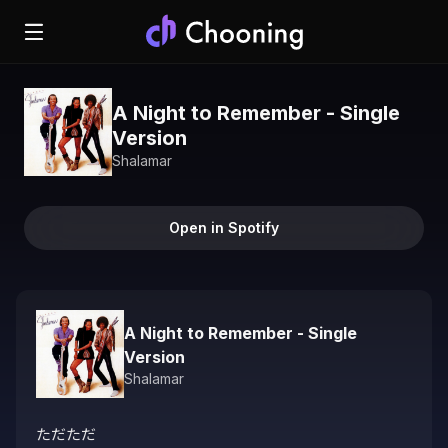
A Night to Remember - Single
Version
Shalamar
Open in Spotify
A Night to Remember - Single
Version
Shalamar
ただただ
