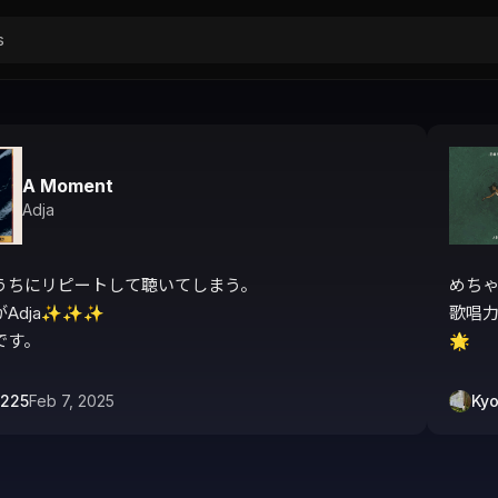
A Moment
Adja
うちにリピートして聴いてしまう。

めちゃ
Adja✨✨✨

歌唱力
です。
🌟
1225
Feb 7, 2025
Ky