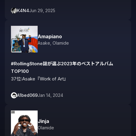
K4N4
Jun 29, 2025
Amapiano
Asake
,
Olamide
#RollingStone誌が選ぶ2023年のベストアルバム
TOP100
37位:Asake『Work of Art』
A1bed069
Jan 14, 2024
Jinja
Olamide