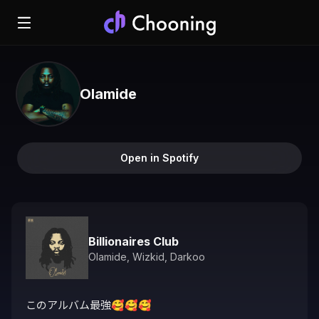
Olamide
Open in Spotify
Billionaires Club
Olamide
,
Wizkid
,
Darkoo
このアルバム最強🥰🥰🥰