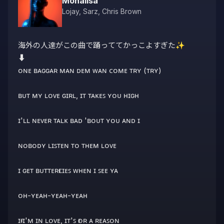
Monalisa
Lojay
,
Sarz
,
Chris Brown
海外の人達がこの曲で踊っててかっこよすぎた✨️

⬇️

ᴏɴᴇ ʙᴀɢɢᴀʀ ᴍᴀɴ ᴅᴇᴍ ᴡᴀɴ ᴄᴏᴍᴇ ᴛʀʏ (ᴛʀʏ)

ʙᴜᴛ ᴍʏ ʟᴏᴠᴇ ɢɪʀʟ, ɪᴛ ᴛᴀᴋᴇꜱ ʏᴏᴜ ʜɪɢʜ

ɪ'ʟʟ ɴᴇᴠᴇʀ ᴛᴀʟᴋ ʙᴀᴅ 'ʙᴏᴜᴛ ʏᴏᴜ ᴀɴᴅ ɪ

ɴᴏʙᴏᴅʏ ʟɪꜱᴛᴇɴ ᴛᴏ ᴛʜᴇᴍ ʟᴏᴠᴇ

ɪ ɢᴇᴛ ʙᴜᴛᴛᴇʀғʟɪᴇꜱ ᴡʜᴇɴ ɪ ꜱᴇᴇ ʏᴀ

ᴏʜ-ʏᴇᴀʜ-ʏᴇᴀʜ-ʏᴇᴀʜ

ɪғ ɪ'ᴍ ɪɴ ʟᴏᴠᴇ, ɪᴛ'ꜱ ғᴏʀ ᴀ ʀᴇᴀꜱᴏɴ
