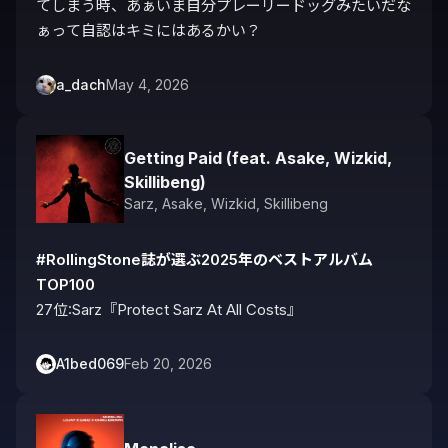
てしまう時、あぁいま自分プレーリードッグみたいだな
ぁって自認はキミにはあるかい？
a_dach
May 4, 2026
Getting Paid ​(f​eat​. Asake, Wizkid,
Skillibeng​)
Sarz
,
Asake
,
Wizkid
,
Skillibeng
#RollingStone誌が選ぶ2025年のベストアルバム
TOP100
27位:Sarz『Protect Sarz At All Costs』
A1bed069
Feb 20, 2026