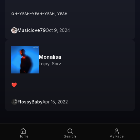
ᴏʜ-ʏᴇᴀʜ-ʏᴇᴀʜ-ʏᴇᴀʜ, ʏᴇᴀʜ
Musiclove79
Oct 9, 2024
Monalisa
Lojay
,
Sarz
❤
FlossyBaby
Apr 15, 2022
Home
Search
My Page