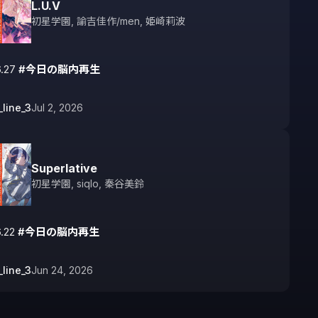
L.U.V
初星学園
,
諭吉佳作/men
,
姫崎莉波
.27 
#今日の脳内再生
_line_3
Jul 2, 2026
Superlative
初星学園
,
siqlo
,
秦谷美鈴
.22 
#今日の脳内再生
_line_3
Jun 24, 2026