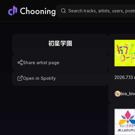
初星学園
Share artist page
2026.7.13 
Open in Spotify
bio_lin