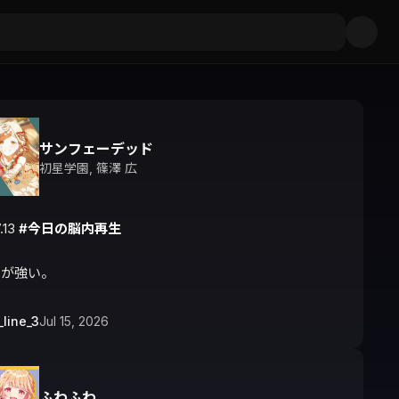
サンフェーデッド
初星学園
,
篠澤 広
.13 
#今日の脳内再生
しが強い。
_line_3
Jul 15, 2026
ふわふわ