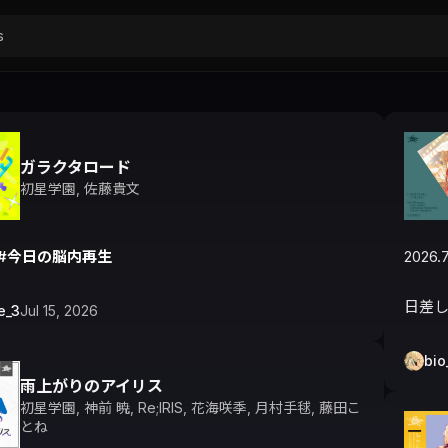
ガラクタロード
初星学園
,
佐藤貴文
#今日の脳内再生
2026.7
日差
e_3
Jul 15, 2026
bio
雨上がりのアイリス
初星学園
,
神前 暁
,
Re;IRIS
,
花海咲季
,
月村手毬
,
藤田こ
とね