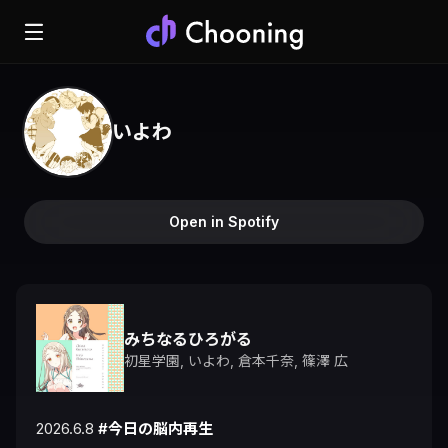
いよわ
Open in Spotify
みちなるひろがる
初星学園
,
いよわ
,
倉本千奈
,
篠澤 広
2026.6.8 
#今日の脳内再生