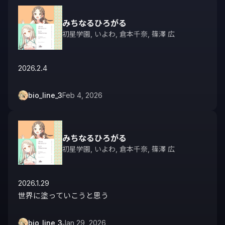
みちなるひろがる
初星学園
,
いよわ
,
倉本千奈
,
篠澤 広
2026.2.4
bio_line_3
Feb 4, 2026
みちなるひろがる
初星学園
,
いよわ
,
倉本千奈
,
篠澤 広
2026.1.29

世界に塗っていこうと思う
bio_line_3
Jan 29, 2026