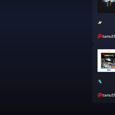
🪐
tamu5
🛝
tamu5