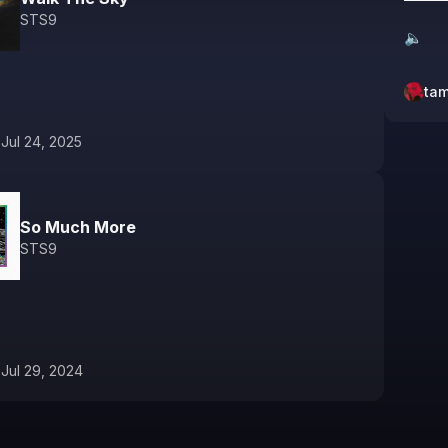
STS9
🔈
ta
1
Jul 24, 2025
So Much More
STS9
1
Jul 29, 2024