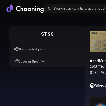
STS9
Share artist page
#andM
Open in Spotify
2018年9月
STS9『Be
A1bed