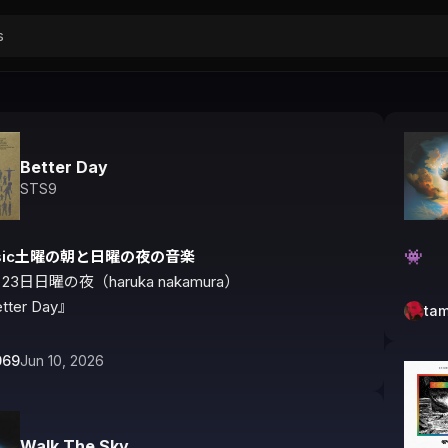
Better Day
STS9
usic土曜の朝と日曜の夜の音楽
👾
23日日曜の夜（haruka nakamura）

tter Day』
ta
069
Jun 10, 2026
Walk The Sky