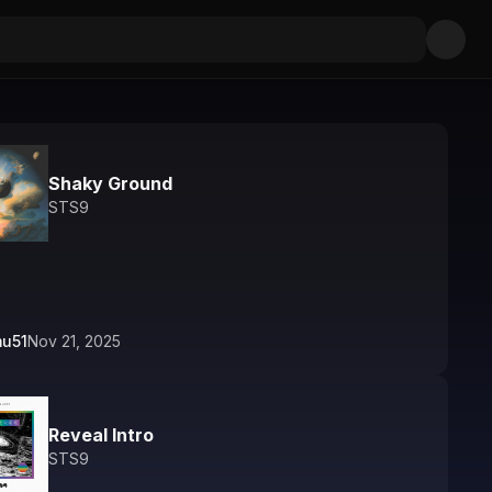
Shaky Ground
STS9
mu51
Nov 21, 2025
Reveal Intro
STS9