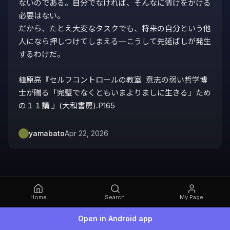
ないのである。自分でなければ、そんなに情けをかける
必要はない。

だから、たとえ大変なタスクでも、将来の自分という他
人になら押しつけてしまえる─こうして先延ばしが発生
するわけだ。

植原亮『セルフコントロールの教室  意志の弱い哲学博
士が贈る「完璧でなくともいまよりましに生きる」ため
の１１講 』(大和書房).P165
yamabato
Apr 22, 2026
Home
Search
My Page
Open in Android app