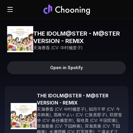
THE IDOLM@STER - M@STER
VERSION - REMIX
天海春香 (CV: 中村繪里子)
Open in Spotify
THE IDOLM@STER - M@STER
VERSION - REMIX
天海春香 (CV: 中村繪里子)
,
如月千早 (CV: 今
井麻美)
,
高槻やよい (CV: 仁後真耶子)
,
萩原雪
歩 (CV: 長谷優里奈)
,
菊地真 (CV: 平田宏美)
,
双海亜美 (CV: 下田麻美)
,
双海真美 (CV: 下田
麻美)
,
水瀬伊織 (CV: 釘宮理恵)
,
三浦あずさ