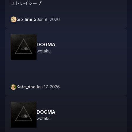
ストレイシープ
bio_line_3
Jun 8, 2026
DOGMA
wotaku
 ︎︎
Kate_rina
Jan 17, 2026
DOGMA
wotaku