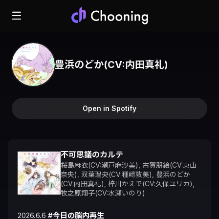
豊浜のどか(CV:内田真礼)
Open in Spotify
不可思議のカルテ
桜島麻衣(CV:瀬戸麻沙美)
,
古賀朋絵(CV:東山
奈央)
,
双葉理央(CV:種﨑敦美)
,
豊浜のどか
(CV:内田真礼)
,
梓川かえで(CV:久保ユリカ)
,
牧之原翔子(CV:水瀬いのり)
2026.6.6 
#今日の脳内再生