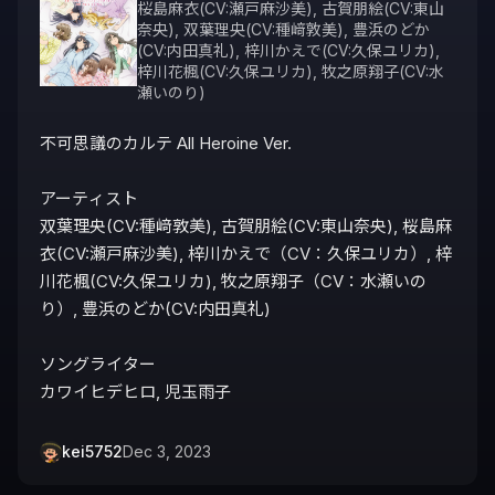
桜島麻衣(CV:瀬戸麻沙美)
,
古賀朋絵(CV:東山
奈央)
,
双葉理央(CV:種﨑敦美)
,
豊浜のどか
(CV:内田真礼)
,
梓川かえで(CV:久保ユリカ)
,
梓川花楓(CV:久保ユリカ)
,
牧之原翔子(CV:水
瀬いのり)
不可思議のカルテ All Heroine Ver.

アーティスト

双葉理央(CV:種﨑敦美), 古賀朋絵(CV:東山奈央), 桜島麻
衣(CV:瀬戸麻沙美), 梓川かえで（CV：久保ユリカ）, 梓
川花楓(CV:久保ユリカ), 牧之原翔子（CV：水瀬いの
り）, 豊浜のどか(CV:内田真礼)

ソングライター

カワイヒデヒロ, 児玉雨子
kei5752
Dec 3, 2023