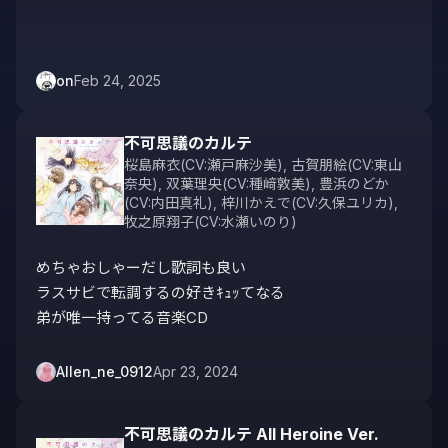
on
Feb 24, 2025
不可思議のカルテ
桜島麻衣(CV:瀬戸麻沙美)
,
古賀朋絵(CV:東山
奈央)
,
双葉理央(CV:種﨑敦美)
,
豊浜のどか
(CV:内田真礼)
,
梓川かえで(CV:久保ユリカ)
,
牧之原翔子(CV:水瀬いのり)
めちゃおしゃーだし歌詞も良い

ラスサビで転調するの好きｷｭｯてなる

弟が唯一持ってる音楽CD
Allen_ne_0912
Apr 23, 2024
不可思議のカルテ All Heroine Ver.