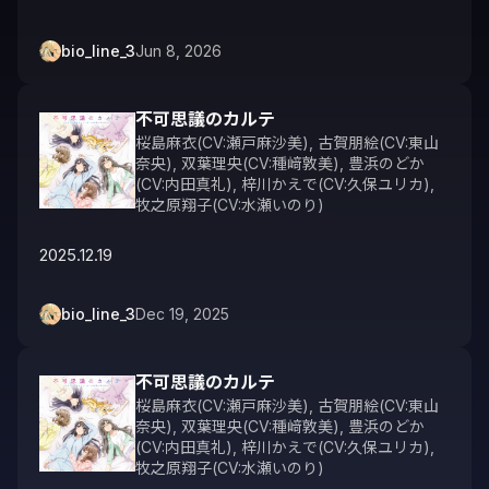
bio_line_3
Jun 8, 2026
不可思議のカルテ
桜島麻衣(CV:瀬戸麻沙美)
,
古賀朋絵(CV:東山
奈央)
,
双葉理央(CV:種﨑敦美)
,
豊浜のどか
(CV:内田真礼)
,
梓川かえで(CV:久保ユリカ)
,
牧之原翔子(CV:水瀬いのり)
2025.12.19
bio_line_3
Dec 19, 2025
不可思議のカルテ
桜島麻衣(CV:瀬戸麻沙美)
,
古賀朋絵(CV:東山
奈央)
,
双葉理央(CV:種﨑敦美)
,
豊浜のどか
(CV:内田真礼)
,
梓川かえで(CV:久保ユリカ)
,
牧之原翔子(CV:水瀬いのり)