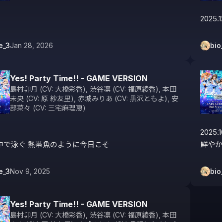
2025.1
e_3
Jan 28, 2026
bio
Yes! Party Time!! - GAME VERSION
島村卯月 (CV: 大橋彩香)
,
渋谷凛 (CV: 福原綾香)
,
本田
未央 (CV: 原 紗友里)
,
赤城みりあ (CV: 黒沢ともよ)
,
安
部菜々 (CV: 三宅麻理恵)
2025.10
中で泳ぐ 熱帯魚のように今日こそ
鮮やか
e_3
Nov 9, 2025
bio
Yes! Party Time!! - GAME VERSION
島村卯月 (CV: 大橋彩香)
,
渋谷凛 (CV: 福原綾香)
,
本田