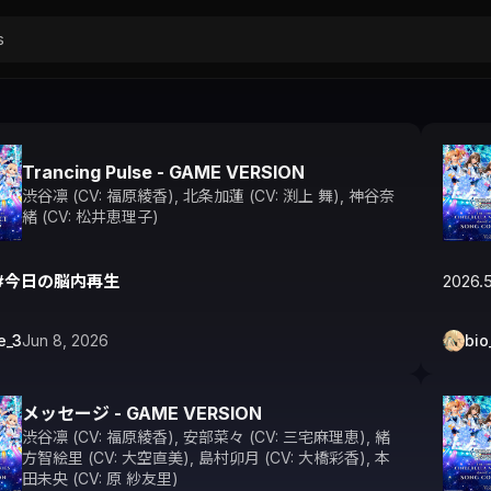
Trancing Pulse - GAME VERSION
渋谷凛 (CV: 福原綾香)
,
北条加蓮 (CV: 渕上 舞)
,
神谷奈
緒 (CV: 松井恵理子)
#今日の脳内再生
2026.5
e_3
Jun 8, 2026
bio
メッセージ - GAME VERSION
渋谷凛 (CV: 福原綾香)
,
安部菜々 (CV: 三宅麻理恵)
,
緒
方智絵里 (CV: 大空直美)
,
島村卯月 (CV: 大橋彩香)
,
本
田未央 (CV: 原 紗友里)