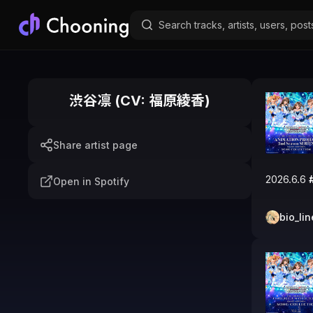
渋谷凛 (CV: 福原綾香)
Share artist page
2026.6.6 
Open in Spotify
bio_lin