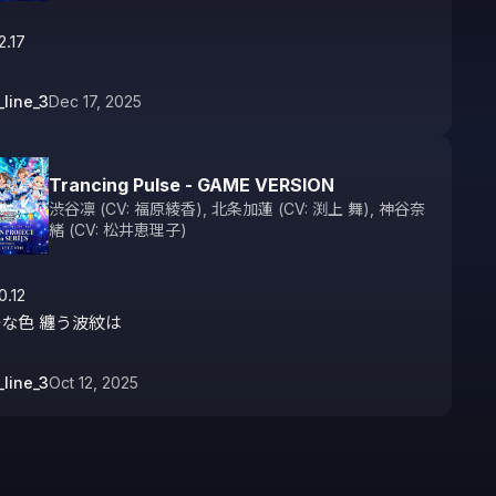
2.17
_line_3
Dec 17, 2025
Trancing Pulse - GAME VERSION
渋谷凛 (CV: 福原綾香)
,
北条加蓮 (CV: 渕上 舞)
,
神谷奈
緒 (CV: 松井恵理子)
.12

な色 纏う波紋は
_line_3
Oct 12, 2025