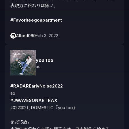
表現力に終わりは無い。

#Favoriteegoapartment
A1bed069
Feb 3, 2022
you too
ao
#RADAREarlyNoise2022
#JWAVESONARTRAX
2022年2月DOMESTIC『you too』

まだ15歳。
