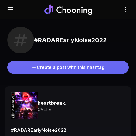
#RADAREarlyNoise2022
Create a post with this hashtag
heartbreak.
CVLTE
#RADAREarlyNoise2022