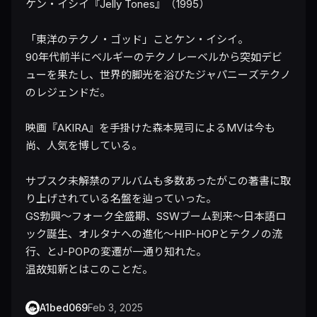
ケン・イシイ『Jelly Tones』（1995）

「東洋のテクノ・ゴッド」ことケン・イシイ。

90年代前半にベルギーのテクノレーベルから突如デビ
ューを果たし、世界的脚光を浴びたジャパニーズテクノ
のレジェンドだ。

映画『AKIRA』を手掛けた森本晃司によるMVは今も
尚、人気を博している。

サブスク未解禁のアルバムも多数あったがこの著書に取
り上げされている名盤を辿っていった。

GS勃興〜フォーク全盛期、SSWブーム到来〜日本語ロ
ック誕生、オルタナへの進化〜HIP-HOPとテクノの流
行、とJ-POPの変遷が一通り知れた。

温故知新とはこのことだ。
A1bed069
Feb 3, 2025