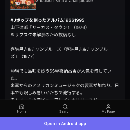
Shoukichi Kina & Champloose
#Jポップを創ったアルバム19661995
山下達郎『サーカス・タウン』（1976）

※サブスク未解禁のため投稿なし

喜納昌吉&チャンプルーズ『喜納昌吉&チャンプルー
ズ』（1977）

沖縄でも島唄を歌うSSW喜納昌吉が人気を博してい
た。

米軍からのアメリカンミュージックの要素が加わり、日
本でも親しみ易いかたちで流行する。

それは、このデビューアルバムのリリースだ。

Home
Search
My Page
三線がブルースの如く奏でられ、国境などないように思
えた。
Open in Android app