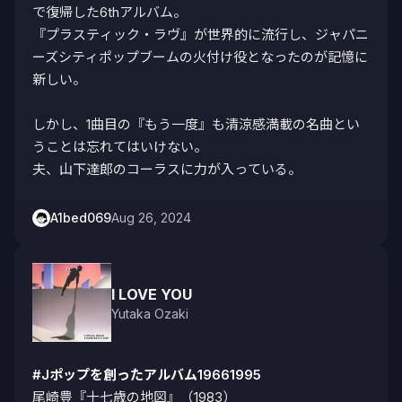
で復帰した6thアルバム。

『プラスティック・ラヴ』が世界的に流行し、ジャパニ
ーズシティポップブームの火付け役となったのが記憶に
新しい。

しかし、1曲目の『もう一度』も清涼感満載の名曲とい
うことは忘れてはいけない。

夫、山下達郎のコーラスに力が入っている。
A1bed069
Aug 26, 2024
I LOVE YOU
Yutaka Ozaki
#Jポップを創ったアルバム19661995
尾崎豊『十七歳の地図』（1983）
