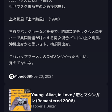
たま『さんだる』（1990）

※サブスク未解禁のため投稿無し

上々颱風『上々颱風』（1990）

三線やバンジョーなどを奏で、琉球音楽チックなメロデ
ィーで異国情緒が味わえる男女混合バンドの上々颱風。

沖縄出身かと思いきや、横須賀出身。

これカップラーメンのCMソングやったらしい。

覚えてないな。
A1bed069
Nov 20, 2024
Young, Alive, in Love / 恋とマシンガ
ン (Remastered 2006)
Flipper's Guitar