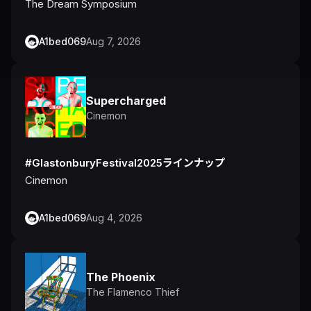
The Dream Symposium
A1bed069
Aug 7, 2026
Supercharged
Cinemon
#GlastonburyFestival2025ラインナップ
Cinemon
A1bed069
Aug 4, 2026
The Phoenix
The Flamenco Thief