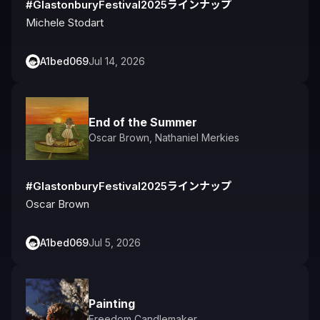
#GlastonburyFestival2025ラインナップ
Michele Stodart
A1bed069
Jul 14, 2026
End of the Summer
Oscar Brown
,
Nathaniel Merkies
#GlastonburyFestival2025ラインナップ
Oscar Brown
A1bed069
Jul 5, 2026
Painting
Freedom Candlemaker