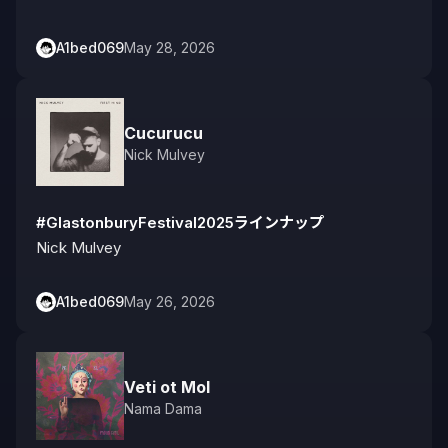
A1bed069
May 28, 2026
Cucurucu
Nick Mulvey
#GlastonburyFestival2025ラインナップ
Nick Mulvey
A1bed069
May 26, 2026
Veti ot Mol
Nama Dama