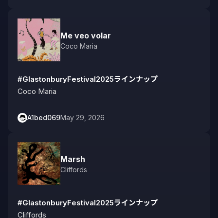
Me veo volar
Coco Maria
#GlastonburyFestival2025ラインナップ
Coco Maria
A1bed069
May 29, 2026
Marsh
Cliffords
#GlastonburyFestival2025ラインナップ
Cliffords