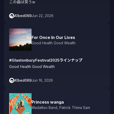
この曲は笑うw
A1bed069
Jun 22, 2026
For Once In Our Lives
Good Health Good Wealth
#GlastonburyFestival2025ラインナップ
Good Health Good Wealth
A1bed069
Jun 16, 2026
Princess wanga
Madalitso Band
,
Patrick Thima Sam