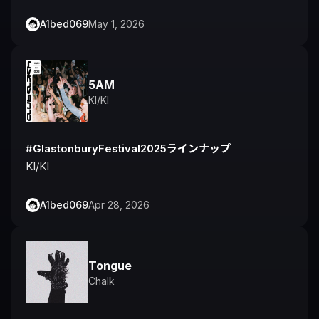
A1bed069
May 1, 2026
5AM
KI/KI
#GlastonburyFestival2025ラインナップ
KI/KI
A1bed069
Apr 28, 2026
Tongue
Chalk