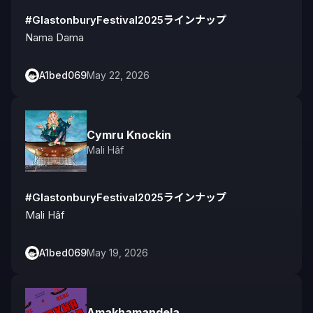
#GlastonburyFestival2025ラインナップ
Nama Dama
A1bed069
May 22, 2026
Cymru Knockin
Mali Hâf
#GlastonburyFestival2025ラインナップ
Mali Hâf
A1bed069
May 19, 2026
Amakhamandela