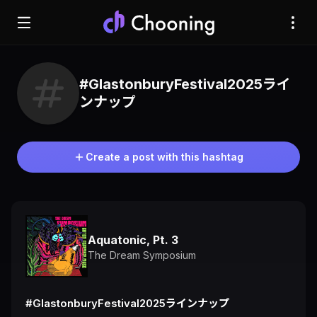
#GlastonburyFestival2025ライ
ンナップ
Create a post with this hashtag
Aquatonic, Pt. 3
The Dream Symposium
#GlastonburyFestival2025ラインナップ